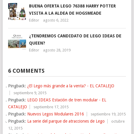
BUENA OFERTA LEGO 76388 HARRY POTTER
VISITA A LA ALDEA DE HOGSMEADE
Editor
agosto 6, 2022
¿TENDREMOS CANDIDATO DE LEGO IDEAS DE
QUEEN?
Editor
agosto 28, 2019
6 COMMENTS
Pingback:
¿El Lego más grande a la venta? - EL CATALEJO
septiembre 9, 2015
Pingback:
LEGO IDEAS Estación de tren modular - EL
CATALEJO
septiembre 17, 2015
Pingback:
Nuevos Legos Modulares 2016
septiembre 19, 2015
Pingback:
La serie del parque de atracciones de Lego
octubre
12, 2015