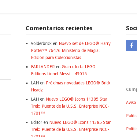
Comentarios recientes
Soc
Volderbrick
en
Nuevo set de LEGO® Harry
Potter™ 76476 Ministerio de Magia:
Edición para Coleccionistas
FARLANDER
en
Gran oferta LEGO
Editions Lionel Messi – 43015
LAH
en
Próximas novedades LEGO® Brick
Cump
Headz
LAH
en
Nuevo LEGO® Icons 11385 Star
Aviso
Trek: Puente de la U.S.S. Enterprise NCC-
1701™
Políti
Editor
en
Nuevo LEGO® Icons 11385 Star
Polít
Trek: Puente de la U.S.S. Enterprise NCC-
1701™