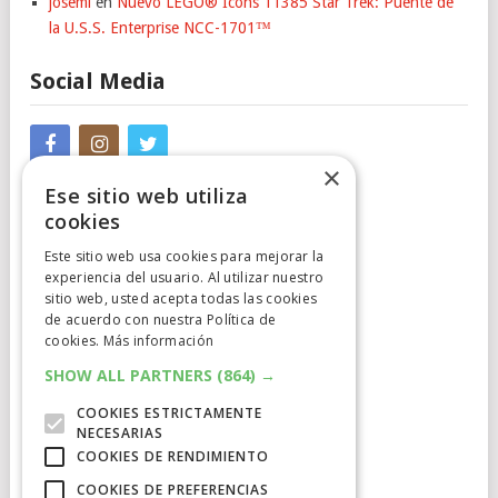
josemi
en
Nuevo LEGO® Icons 11385 Star Trek: Puente de
la U.S.S. Enterprise NCC-1701™
Social Media
×
Ese sitio web utiliza
cookies
Este sitio web usa cookies para mejorar la
experiencia del usuario. Al utilizar nuestro
sitio web, usted acepta todas las cookies
Cumplimiento Normativo
de acuerdo con nuestra Política de
cookies.
Más información
Aviso Legal
SHOW ALL PARTNERS
(864) →
Política de Privacidad
COOKIES ESTRICTAMENTE
NECESARIAS
Política de Cookies
COOKIES DE RENDIMIENTO
COOKIES DE PREFERENCIAS
Clausula de afiliación