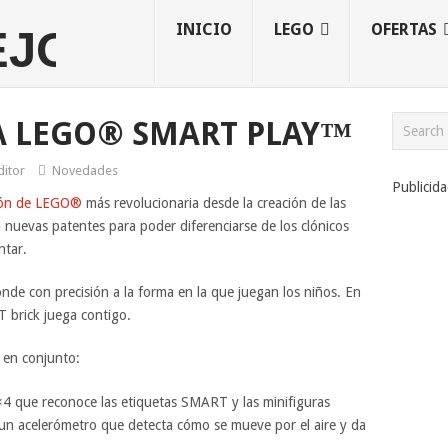
INICIO
LEGO
OFERTAS
A LEGO® SMART PLAY™
ditor
Novedades
Publicid
ión de LEGO®
más revolucionaria desde la creación de las
nuevas patentes para poder diferenciarse de los clónicos
ntar.
de con precisión a la forma en la que juegan los niños. En
 brick juega contigo.
 en conjunto:
4 que reconoce las etiquetas SMART y las minifiguras
n acelerómetro que detecta cómo se mueve por el aire y da