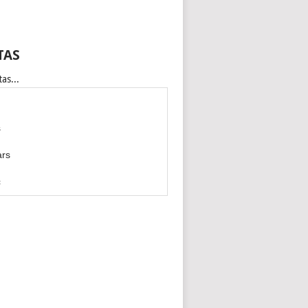
TAS
as...
s
ars
c