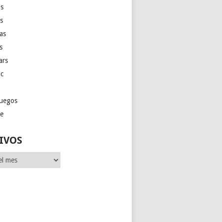
s
as
las
s
ars
ic
juegos
ge
IVOS