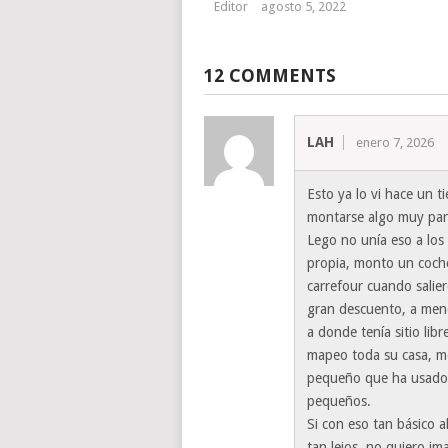
Editor
agosto 5, 2022
12 COMMENTS
LAH
enero 7, 2026
Esto ya lo vi hace un 
montarse algo muy par
Lego no unía eso a los 
propia, monto un coch
carrefour cuando salie
gran descuento, a meno
a donde tenía sitio libr
mapeo toda su casa, me
pequeño que ha usado 
pequeños.
Si con eso tan básico a
tan lejos, no quiero im