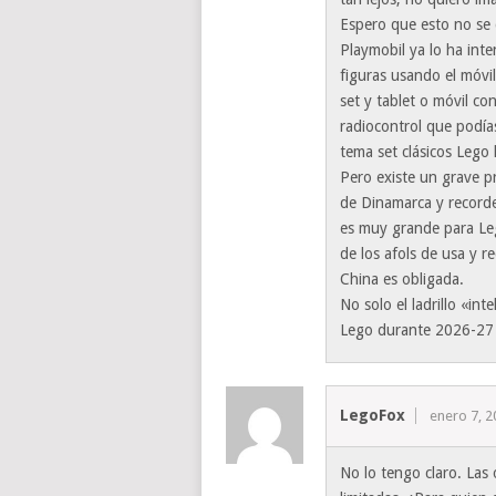
Espero que esto no se 
Playmobil ya lo ha inte
figuras usando el móvil
set y tablet o móvil co
radiocontrol que podías
tema set clásicos Lego 
Pero existe un grave p
de Dinamarca y record
es muy grande para Leg
de los afols de usa y r
China es obligada.
No solo el ladrillo «int
Lego durante 2026-27 fo
LegoFox
enero 7, 2
No lo tengo claro. Las