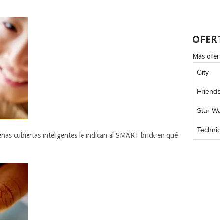
OFER
Más ofert
City
Friend
Star W
Techni
as cubiertas inteligentes le indican al SMART brick en qué