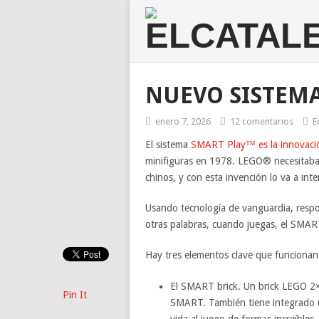
NUEVO SISTEM
enero 7, 2026
12 comentarios
E
El sistema
SMART Play™ es la innovac
minifiguras en 1978. LEGO® necesitaba 
chinos, y con esta invención lo va a inte
Usando tecnología de vanguardia, respon
otras palabras, cuando juegas, el SMART
Hay tres elementos clave que funcionan
El SMART brick. Un brick LEGO 2×
Pin It
SMART. También tiene integrado u