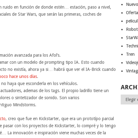
Nuevo
 ruido en función de donde estén… estación, paso a nivel,
Ofert
iales de Star Wars, que serán las primeras, coches de
pelicu
Robot
StarW
Techn
Tren
mación avanzada para los Afol’s.
ramar con un modelo de prompting tipo IA. Esto cuando
Video
to no existía, ahora ya si… habrá que ver el IA-Brick cuando
Vinta
poco hace unos días
.
 no haya que esconderla en los vehículos.
ARCH
 actuadores, ademas de los tags. El propio ladrillo tiene un
Archivos
olores o sintetizador de sonido. Son varios
ntiguo Mindstorms.
cto
, creo que fue en Kickstarter, que era un prototípo parcial
e pasar con los proyectos de Kickstarter, lo compré y lo tengo
é… La innovación e inspiración viene muchas veces de la