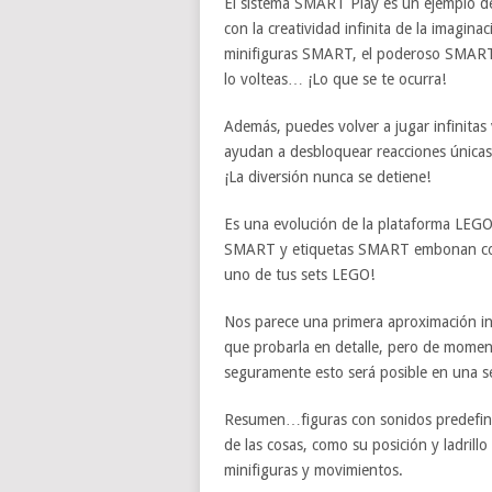
El sistema SMART Play es un ejemplo de
con la creatividad infinita de la imagin
minifiguras SMART, el poderoso SMART b
lo volteas… ¡Lo que se te ocurra!
Además, puedes volver a jugar infinita
ayudan a desbloquear reacciones únicas,
¡La diversión nunca se detiene!
Es una evolución de la plataforma LEGO
SMART y etiquetas SMART embonan con l
uno de tus sets LEGO!
Nos parece una primera aproximación i
que probarla en detalle, pero de moment
seguramente esto será posible en una s
Resumen…figuras con sonidos predefini
de las cosas, como su posición y ladrillo
minifiguras y movimientos.