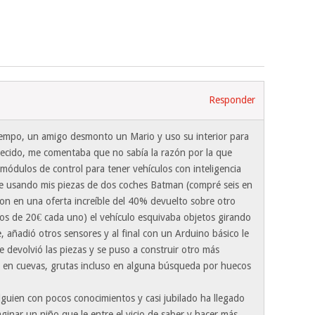
Responder
tiempo, un amigo desmonto un Mario y uso su interior para
ecido, me comentaba que no sabía la razón por la que
módulos de control para tener vehículos con inteligencia
e usando mis piezas de dos coches Batman (compré seis en
ron en una oferta increíble del 40% devuelto sobre otro
s de 20€ cada uno) el vehículo esquivaba objetos girando
e, añadió otros sensores y al final con un Arduino básico le
 devolvió las piezas y se puso a construir otro más
en cuevas, grutas incluso en alguna búsqueda por huecos
lguien con pocos conocimientos y casi jubilado ha llegado
aginar un niño que le entre el vicio de saber y hacer más.