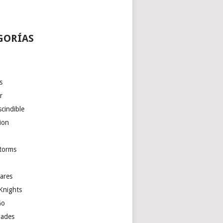
GORÍAS
s
r
cindible
ion
torms
ares
Knights
Go
ades