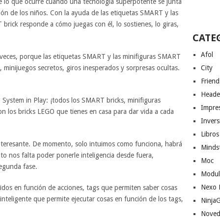
 lo que ocurre cuando una tecnología superpotente se junta
ación de los niños. Con la ayuda de las etiquetas SMART y las
rick responde a cómo juegas con él, lo sostienes, lo giras,
CATE
Afol
s veces, porque las etiquetas SMART y las minifiguras SMART
 minijuegos secretos, giros inesperados y sorpresas ocultas.
City
Friend
Heade
 System in Play: ¡todos los SMART bricks, minifiguras
Impres
os bricks LEGO que tienes en casa para dar vida a cada
Invers
Libros
nteresante. De momento, solo intuimos como funciona, habrá
Minds
o nos falta poder ponerle inteligencia desde fuera,
Moc
egunda fase.
Modul
Nexo 
dos en función de acciones, tags que permiten saber cosas
 inteligente que permite ejecutar cosas en función de los tags,
Ninja
Noved