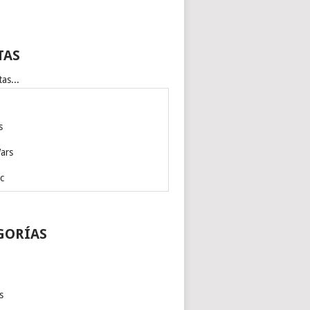
TAS
as...
s
ars
c
GORÍAS
s