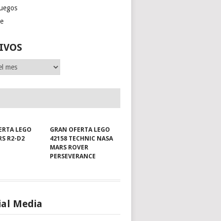
juegos
ge
IVOS
ERTA LEGO
GRAN OFERTA LEGO
RS R2-D2
42158 TECHNIC NASA
MARS ROVER
PERSEVERANCE
ial Media