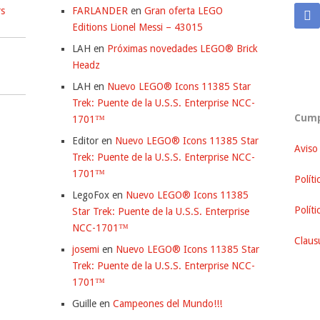
rs
FARLANDER
en
Gran oferta LEGO
Editions Lionel Messi – 43015
LAH
en
Próximas novedades LEGO® Brick
Headz
LAH
en
Nuevo LEGO® Icons 11385 Star
Trek: Puente de la U.S.S. Enterprise NCC-
Cump
1701™
Editor
en
Nuevo LEGO® Icons 11385 Star
Aviso
Trek: Puente de la U.S.S. Enterprise NCC-
1701™
Políti
LegoFox
en
Nuevo LEGO® Icons 11385
Polít
Star Trek: Puente de la U.S.S. Enterprise
NCC-1701™
Clausu
josemi
en
Nuevo LEGO® Icons 11385 Star
Trek: Puente de la U.S.S. Enterprise NCC-
1701™
Guille
en
Campeones del Mundo!!!