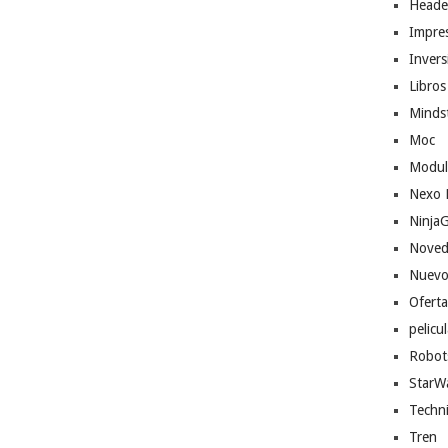
Heade
Impres
Invers
Libros
Minds
Moc
Modul
Nexo 
Ninja
Noved
Nuevo
Ofert
pelicu
Robot
StarW
Techn
Tren