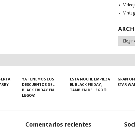
Video
Vinta
ARCH
Archivos
FERTA
YA TENEMOS LOS
ESTA NOCHE EMPIEZA
GRAN OF
HARRY
DESCUENTOS DEL
EL BLACK FRIDAY,
STAR WA
BLACK FRIDAY EN
TAMBIÉN DE LEGO®
LEGO®
Comentarios recientes
Soc