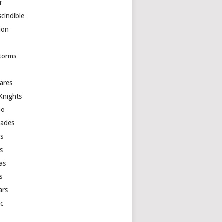
r
cindible
ion
torms
ares
Knights
Go
ades
s
as
las
s
ars
ic