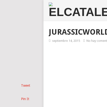
JURASSICWORL
septiembre 14, 2015
No hay coment
Tweet
Pin It