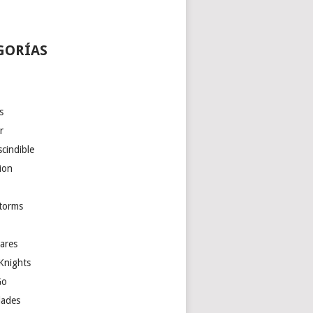
GORÍAS
s
r
cindible
ion
torms
ares
Knights
Go
ades