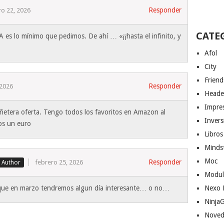
Responder
ro 22, 2026
CATE
 es lo mínimo que pedimos. De ahí … «¡¡hasta el infinito, y
Afol
City
Friend
Responder
 2026
Heade
Impres
ñetera oferta. Tengo todos los favoritos en Amazon al
Invers
dos un euro
Libros
Minds
Moc
Responder
febrero 25, 2026
Modul
Nexo 
que en marzo tendremos algun día interesante… o no…
Ninja
Noved