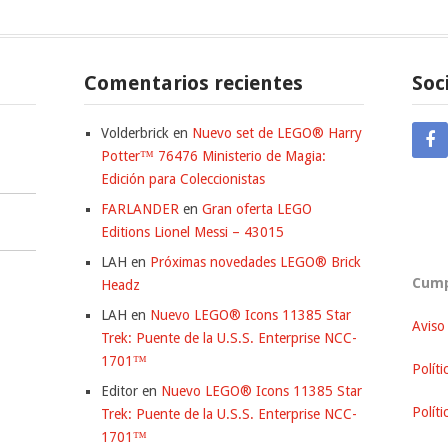
Comentarios recientes
Soc
Volderbrick
en
Nuevo set de LEGO® Harry
Potter™ 76476 Ministerio de Magia:
Edición para Coleccionistas
FARLANDER
en
Gran oferta LEGO
Editions Lionel Messi – 43015
LAH
en
Próximas novedades LEGO® Brick
Cump
Headz
LAH
en
Nuevo LEGO® Icons 11385 Star
Aviso
Trek: Puente de la U.S.S. Enterprise NCC-
1701™
Políti
Editor
en
Nuevo LEGO® Icons 11385 Star
Polít
Trek: Puente de la U.S.S. Enterprise NCC-
1701™