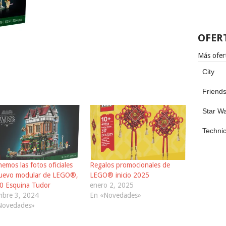
OFER
Más ofert
City
Friend
Star W
Techni
nemos las fotos oficiales
Regalos promocionales de
nuevo modular de LEGO®,
LEGO® inicio 2025
0 Esquina Tudor
enero 2, 2025
mbre 3, 2024
En «Novedades»
Novedades»