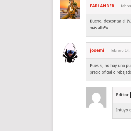
FARLANDER
febre
Bueno, descontar el IVA
más allá!!»
josemi
febrero 24,
Pues si, no hay una pu
precio oficial o rebaja
Editor
Intuyo 