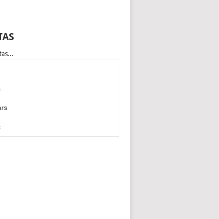
TAS
as...
s
ars
c