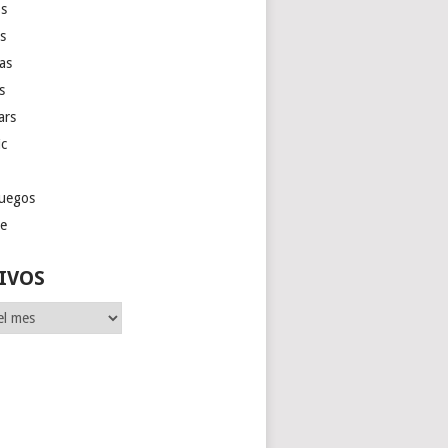
s
as
las
s
ars
ic
juegos
ge
IVOS