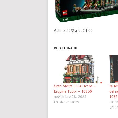
Visto el 22/2 a las 21:00
RELACIONADO
Gran oferta LEGO Icons –
Ya te
Esquina Tudor – 10350
del 
noviembre 28, 2025
1035
En «Novedades»
dicie
En «