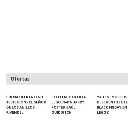
Ofertas
BUENA OFERTA LEGO
EXCELENTE OFERTA
YA TENEMOS LOS
10316 ICONS EL SEÑOR
LEGO 76416 HARRY
DESCUENTOS DEL
DE LOS ANILLOS:
POTTER BAÚL
BLACK FRIDAY EN
RIVENDEL
QUIDDITCH
LEGO®