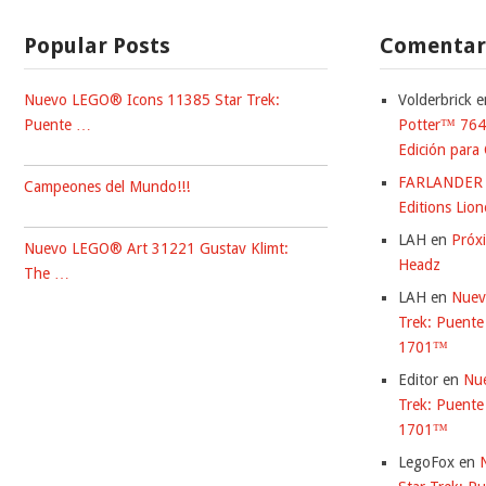
Popular Posts
Comentari
Nuevo LEGO® Icons 11385 Star Trek:
Volderbrick
e
Puente …
Potter™ 7647
Edición para 
FARLANDER
Campeones del Mundo!!!
Editions Lio
LAH
en
Próx
Nuevo LEGO® Art 31221 Gustav Klimt:
Headz
The …
LAH
en
Nuev
Trek: Puente
1701™
Editor
en
Nu
Trek: Puente
1701™
LegoFox
en