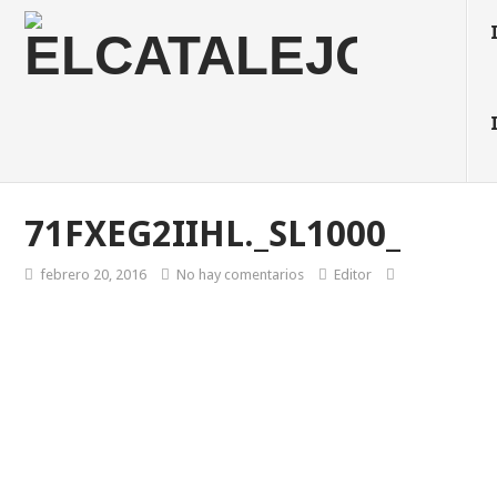
71FXEG2IIHL._SL1000_
febrero 20, 2016
No hay comentarios
Editor