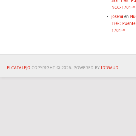
Star Trek: Pu
NCC-1701™
josemi
en
Nu
Trek: Puente
1701™
ELCATALEJO
COPYRIGHT © 2026.
POWERED BY
IDIG
AUD