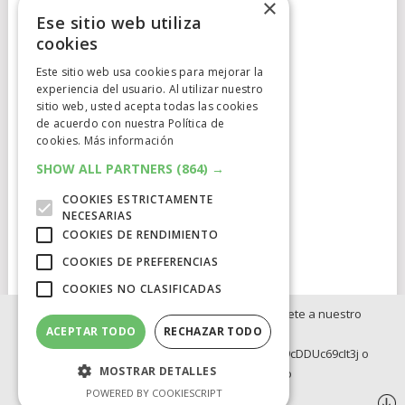
×
Ese sitio web utiliza
cookies
Este sitio web usa cookies para mejorar la
experiencia del usuario. Al utilizar nuestro
Cumplimiento Normativo
sitio web, usted acepta todas las cookies
de acuerdo con nuestra Política de
Aviso Legal
cookies.
Más información
Política de Privacidad
SHOW ALL PARTNERS
(864) →
COOKIES ESTRICTAMENTE
Política de Cookies
NECESARIAS
COOKIES DE RENDIMIENTO
Clausula de afiliación
COOKIES DE PREFERENCIAS
COOKIES NO CLASIFICADAS
Si no quieres perderte ninguna novedad, únete a nuestro
ACEPTAR TODO
RECHAZAR TODO
WhatsApp:
ELCATALEJO
COPYRIGHT © 2026.
POWERED BY
IDIG
AUD
https://whatsapp.com/channel/0029Va8BRdy9cDDUc69cIt3j o
MOSTRAR DETALLES
Telegram: https://t.me/elcatalejo
BLOG
INVERSION
OFERTAS INTERNACIONLES
POWERED BY COOKIESCRIPT
OFERTAS LEGO
Síguenos