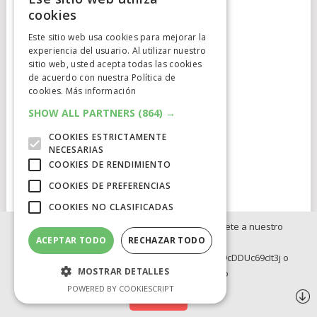
cookies
Este sitio web usa cookies para mejorar la
experiencia del usuario. Al utilizar nuestro
Cumplimiento Normativo
sitio web, usted acepta todas las cookies
de acuerdo con nuestra Política de
Aviso Legal
cookies.
Más información
Política de Privacidad
SHOW ALL PARTNERS
(864) →
COOKIES ESTRICTAMENTE
Política de Cookies
NECESARIAS
COOKIES DE RENDIMIENTO
Clausula de afiliación
COOKIES DE PREFERENCIAS
COOKIES NO CLASIFICADAS
Si no quieres perderte ninguna novedad, únete a nuestro
ACEPTAR TODO
RECHAZAR TODO
WhatsApp:
ELCATALEJO
COPYRIGHT © 2026.
POWERED BY
IDIG
AUD
https://whatsapp.com/channel/0029Va8BRdy9cDDUc69cIt3j o
MOSTRAR DETALLES
Telegram: https://t.me/elcatalejo
BLOG
INVERSION
OFERTAS INTERNACIONLES
POWERED BY COOKIESCRIPT
OFERTAS LEGO
Síguenos