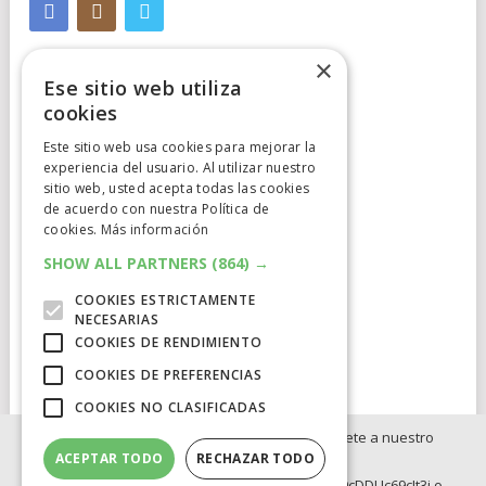
×
Ese sitio web utiliza
cookies
Este sitio web usa cookies para mejorar la
Cumplimiento Normativo
experiencia del usuario. Al utilizar nuestro
sitio web, usted acepta todas las cookies
de acuerdo con nuestra Política de
Aviso Legal
cookies.
Más información
Política de Privacidad
SHOW ALL PARTNERS
(864) →
COOKIES ESTRICTAMENTE
Política de Cookies
NECESARIAS
COOKIES DE RENDIMIENTO
Clausula de afiliación
COOKIES DE PREFERENCIAS
COOKIES NO CLASIFICADAS
Si no quieres perderte ninguna novedad, únete a nuestro
ACEPTAR TODO
RECHAZAR TODO
WhatsApp:
ELCATALEJO
COPYRIGHT © 2026.
POWERED BY
IDIG
AUD
https://whatsapp.com/channel/0029Va8BRdy9cDDUc69cIt3j o