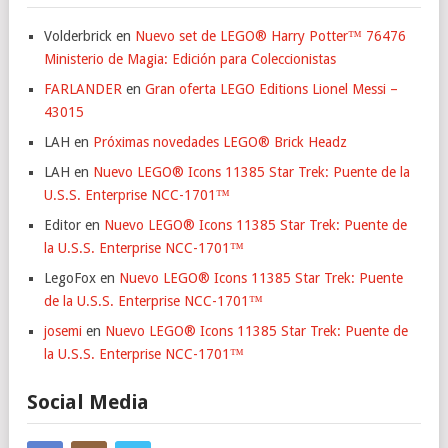
Volderbrick
en
Nuevo set de LEGO® Harry Potter™ 76476
Ministerio de Magia: Edición para Coleccionistas
FARLANDER
en
Gran oferta LEGO Editions Lionel Messi –
43015
LAH
en
Próximas novedades LEGO® Brick Headz
LAH
en
Nuevo LEGO® Icons 11385 Star Trek: Puente de la
U.S.S. Enterprise NCC-1701™
Editor
en
Nuevo LEGO® Icons 11385 Star Trek: Puente de
la U.S.S. Enterprise NCC-1701™
LegoFox
en
Nuevo LEGO® Icons 11385 Star Trek: Puente
de la U.S.S. Enterprise NCC-1701™
josemi
en
Nuevo LEGO® Icons 11385 Star Trek: Puente de
la U.S.S. Enterprise NCC-1701™
Social Media