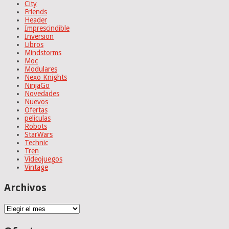
City
Friends
Header
Imprescindible
Inversion
Libros
Mindstorms
Moc
Modulares
Nexo Knights
NinjaGo
Novedades
Nuevos
Ofertas
peliculas
Robots
StarWars
Technic
Tren
Videojuegos
Vintage
Archivos
Archivos