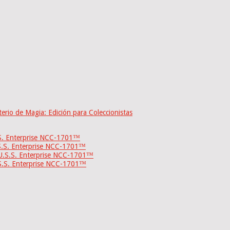
io de Magia: Edición para Coleccionistas
.S. Enterprise NCC-1701™
S.S. Enterprise NCC-1701™
U.S.S. Enterprise NCC-1701™
S.S. Enterprise NCC-1701™