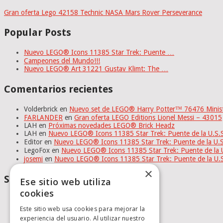
Gran oferta Lego 42158 Technic NASA Mars Rover Perseverance
Popular Posts
Nuevo LEGO® Icons 11385 Star Trek: Puente …
Campeones del Mundo!!!
Nuevo LEGO® Art 31221 Gustav Klimt: The …
Comentarios recientes
Volderbrick
en
Nuevo set de LEGO® Harry Potter™ 76476 Minister
FARLANDER
en
Gran oferta LEGO Editions Lionel Messi – 43015
LAH
en
Próximas novedades LEGO® Brick Headz
LAH
en
Nuevo LEGO® Icons 11385 Star Trek: Puente de la U.S
Editor
en
Nuevo LEGO® Icons 11385 Star Trek: Puente de la U.
LegoFox
en
Nuevo LEGO® Icons 11385 Star Trek: Puente de la 
josemi
en
Nuevo LEGO® Icons 11385 Star Trek: Puente de la U.
×
Social Media
Ese sitio web utiliza
cookies
Este sitio web usa cookies para mejorar la
experiencia del usuario. Al utilizar nuestro