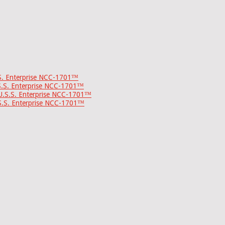
.S. Enterprise NCC-1701™
S.S. Enterprise NCC-1701™
U.S.S. Enterprise NCC-1701™
S.S. Enterprise NCC-1701™