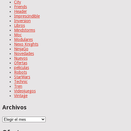
City
Friends
Header
Imprescindible
Inversion
Libros
Mindstorms
Moc
Modulares
Nexo Knights
NinjaGo
Novedades
Nuevos
Ofertas
peliculas
Robots
StarWars
Technic
Tren
Videojuegos
Vintage
Archivos
Archivos