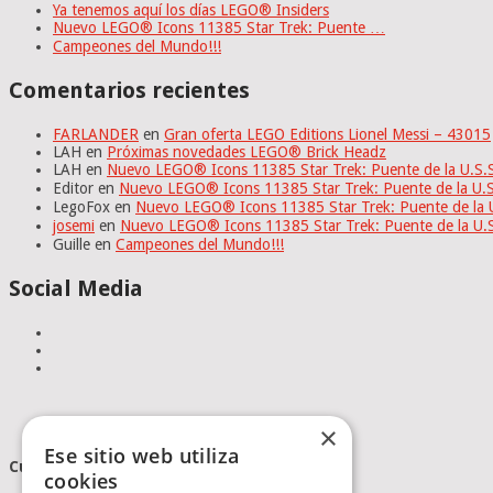
Ya tenemos aquí los días LEGO® Insiders
Nuevo LEGO® Icons 11385 Star Trek: Puente …
Campeones del Mundo!!!
Comentarios recientes
FARLANDER
en
Gran oferta LEGO Editions Lionel Messi – 43015
LAH
en
Próximas novedades LEGO® Brick Headz
LAH
en
Nuevo LEGO® Icons 11385 Star Trek: Puente de la U.S
Editor
en
Nuevo LEGO® Icons 11385 Star Trek: Puente de la U.
LegoFox
en
Nuevo LEGO® Icons 11385 Star Trek: Puente de la 
josemi
en
Nuevo LEGO® Icons 11385 Star Trek: Puente de la U.
Guille
en
Campeones del Mundo!!!
Social Media
×
Ese sitio web utiliza
Cumplimiento Normativo
cookies