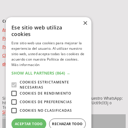
×
Cumplimiento Normativo
Ese sitio web utiliza
Aviso Legal
cookies
Política de Privacidad
Este sitio web usa cookies para mejorar la
Política de Cookies
experiencia del usuario. Al utilizar nuestro
sitio web, usted acepta todas las cookies de
Clausula de afiliación
acuerdo con nuestra Política de cookies.
elCatalejo
Copyright © 2026.
Powered by
idig
aud
Más información
BLOG
SHOW ALL PARTNERS
(864) →
INVERSION
COOKIES ESTRICTAMENTE
OFERTAS INTERNACIONLES
NECESARIAS
OFERTAS LEGO
COOKIES DE RENDIMIENTO
Si no quieres perderte ninguna novedad, únete a nuestro WhatsApp:
COOKIES DE PREFERENCIAS
https://whatsapp.com/channel/0029Va8BRdy9cDDUc69cIt3j o
Telegram: https://t.me/elcatalejo
COOKIES NO CLASIFICADAS
Síguenos
elCatalejo
ACEPTAR TODO
RECHAZAR TODO
INICIO