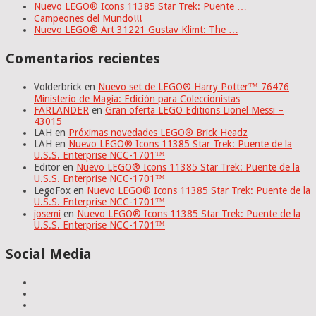
Nuevo LEGO® Icons 11385 Star Trek: Puente …
Campeones del Mundo!!!
Nuevo LEGO® Art 31221 Gustav Klimt: The …
Comentarios recientes
Volderbrick
en
Nuevo set de LEGO® Harry Potter™ 76476
Ministerio de Magia: Edición para Coleccionistas
FARLANDER
en
Gran oferta LEGO Editions Lionel Messi –
43015
LAH
en
Próximas novedades LEGO® Brick Headz
LAH
en
Nuevo LEGO® Icons 11385 Star Trek: Puente de la
U.S.S. Enterprise NCC-1701™
Editor
en
Nuevo LEGO® Icons 11385 Star Trek: Puente de la
U.S.S. Enterprise NCC-1701™
LegoFox
en
Nuevo LEGO® Icons 11385 Star Trek: Puente de la
U.S.S. Enterprise NCC-1701™
josemi
en
Nuevo LEGO® Icons 11385 Star Trek: Puente de la
U.S.S. Enterprise NCC-1701™
Social Media