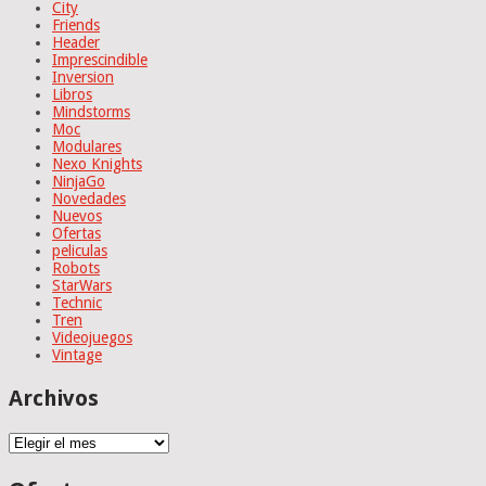
City
Friends
Header
Imprescindible
Inversion
Libros
Mindstorms
Moc
Modulares
Nexo Knights
NinjaGo
Novedades
Nuevos
Ofertas
peliculas
Robots
StarWars
Technic
Tren
Videojuegos
Vintage
Archivos
Archivos