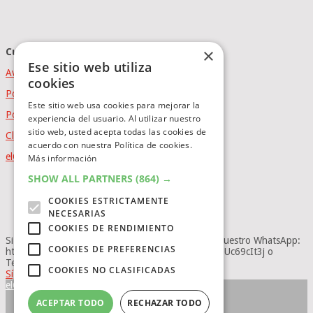
×
Cumplimiento Normativo
Ese sitio web utiliza
Aviso Legal
cookies
Política de Privacidad
Este sitio web usa cookies para mejorar la
Política de Cookies
experiencia del usuario. Al utilizar nuestro
sitio web, usted acepta todas las cookies de
Clausula de afiliación
acuerdo con nuestra Política de cookies.
elCatalejo
Copyright © 2026.
Powered by
idig
aud
Más información
BLOG
SHOW ALL PARTNERS
(864) →
INVERSION
COOKIES ESTRICTAMENTE
OFERTAS INTERNACIONLES
NECESARIAS
OFERTAS LEGO
COOKIES DE RENDIMIENTO
Si no quieres perderte ninguna novedad, únete a nuestro WhatsApp:
COOKIES DE PREFERENCIAS
https://whatsapp.com/channel/0029Va8BRdy9cDDUc69cIt3j o
Telegram: https://t.me/elcatalejo
COOKIES NO CLASIFICADAS
Síguenos
elCatalejo
ACEPTAR TODO
RECHAZAR TODO
INICIO