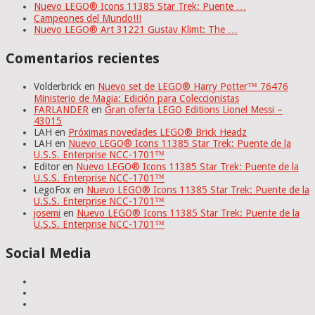
Nuevo LEGO® Icons 11385 Star Trek: Puente …
Campeones del Mundo!!!
Nuevo LEGO® Art 31221 Gustav Klimt: The …
Comentarios recientes
Volderbrick
en
Nuevo set de LEGO® Harry Potter™ 76476
Ministerio de Magia: Edición para Coleccionistas
FARLANDER
en
Gran oferta LEGO Editions Lionel Messi –
43015
LAH
en
Próximas novedades LEGO® Brick Headz
LAH
en
Nuevo LEGO® Icons 11385 Star Trek: Puente de la
U.S.S. Enterprise NCC-1701™
Editor
en
Nuevo LEGO® Icons 11385 Star Trek: Puente de la
U.S.S. Enterprise NCC-1701™
LegoFox
en
Nuevo LEGO® Icons 11385 Star Trek: Puente de la
U.S.S. Enterprise NCC-1701™
josemi
en
Nuevo LEGO® Icons 11385 Star Trek: Puente de la
U.S.S. Enterprise NCC-1701™
Social Media