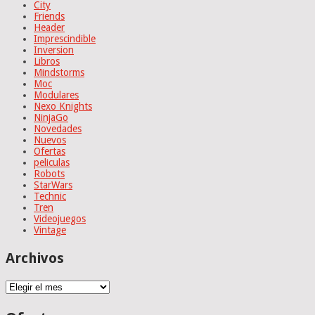
City
Friends
Header
Imprescindible
Inversion
Libros
Mindstorms
Moc
Modulares
Nexo Knights
NinjaGo
Novedades
Nuevos
Ofertas
peliculas
Robots
StarWars
Technic
Tren
Videojuegos
Vintage
Archivos
Archivos