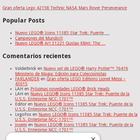
Gran oferta Lego 42158 Technic NASA Mars Rover Perseverance
Popular Posts
Nuevo LEGO® Icons 11385 Star Trek: Puente …
Campeones del Mundo!!!
Nuevo LEGO® Art 31221 Gustav Klimt: The …
Comentarios recientes
Volderbrick
en
Nuevo set de LEGO® Harry Potter™ 76476
Ministerio de Magia: Edición para Coleccionistas
FARLANDER
en
Gran oferta LEGO Editions Lionel Messi –
43015
LAH
en
Próximas novedades LEGO® Brick Headz
LAH
en
Nuevo LEGO® Icons 11385 Star Trek: Puente de la
U.S.S. Enterprise NCC-1701™
Editor
en
Nuevo LEGO® Icons 11385 Star Trek: Puente de la
U.S.S. Enterprise NCC-1701™
LegoFox
en
Nuevo LEGO® Icons 11385 Star Trek: Puente de la
U.S.S. Enterprise NCC-1701™
josemi
en
Nuevo LEGO® Icons 11385 Star Trek: Puente de la
U.S.S. Enterprise NCC-1701™
×