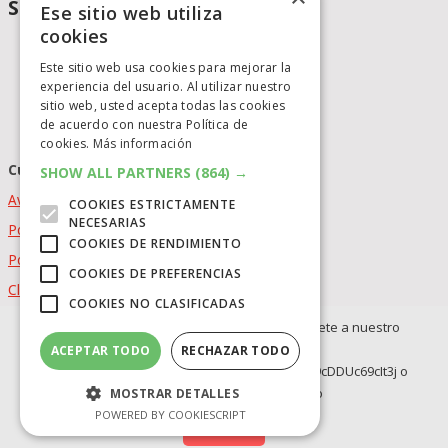
Social Media
Ese sitio web utiliza
cookies
Este sitio web usa cookies para mejorar la
experiencia del usuario. Al utilizar nuestro
sitio web, usted acepta todas las cookies
de acuerdo con nuestra Política de
cookies.
Más información
Cumplimiento Normativo
SHOW ALL PARTNERS
(864) →
Aviso Legal
COOKIES ESTRICTAMENTE
NECESARIAS
Política de Privacidad
COOKIES DE RENDIMIENTO
Política de Cookies
COOKIES DE PREFERENCIAS
Clausula de afiliación
COOKIES NO CLASIFICADAS
elCatalejo
Copyright © 2026.
Powered by
idig
aud
Si no quieres perderte ninguna novedad, únete a nuestro
WhatsApp:
BLOG
ACEPTAR TODO
RECHAZAR TODO
INVERSION
https://whatsapp.com/channel/0029Va8BRdy9cDDUc69cIt3j o
OFERTAS INTERNACIONLES
Telegram: https://t.me/elcatalejo
MOSTRAR DETALLES
OFERTAS LEGO
POWERED BY COOKIESCRIPT
Síguenos