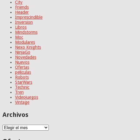
City
Friends
Header
Imprescindible
Inversion
Libros
Mindstorms
Moc
Modulares
Nexo Knights
NinjaGo
Novedades
Nuevos
Ofertas
peliculas
Robots
StarWars
Technic
Tren
Videojuegos
Vintage
Archivos
Archivos