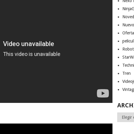
Nexo 
Ninja
Noved
Nuevo
Ofert
pelicu
Robot
StarW
Techn
Tren
Video
Vinta
ARCH
Archivos