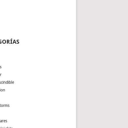
GORÍAS
s
r
cindible
ion
torms
ares