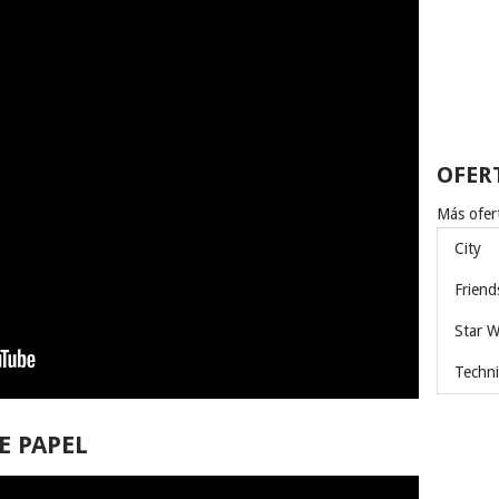
OFER
Más ofert
City
Friend
Star W
Techni
E PAPEL