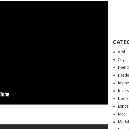
CATE
Afol
City
Friend
Heade
Impres
Invers
Libros
Minds
Moc
Modul