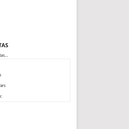
TAS
as...
s
ars
c