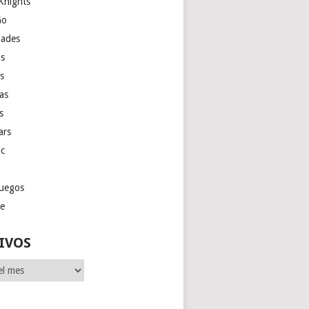
Knights
Go
ades
s
as
las
s
ars
ic
juegos
ge
IVOS