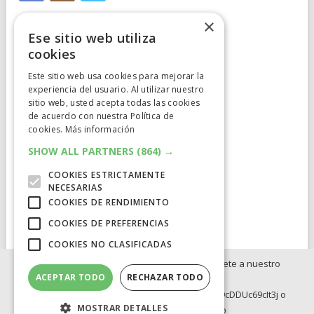
×
Ese sitio web utiliza
cookies
Este sitio web usa cookies para mejorar la
experiencia del usuario. Al utilizar nuestro
Cumplimiento Normativo
sitio web, usted acepta todas las cookies
de acuerdo con nuestra Política de
Aviso Legal
cookies.
Más información
Política de Privacidad
SHOW ALL PARTNERS
(864) →
COOKIES ESTRICTAMENTE
Política de Cookies
NECESARIAS
COOKIES DE RENDIMIENTO
Clausula de afiliación
COOKIES DE PREFERENCIAS
COOKIES NO CLASIFICADAS
Si no quieres perderte ninguna novedad, únete a nuestro
ACEPTAR TODO
RECHAZAR TODO
WhatsApp:
ELCATALEJO
COPYRIGHT © 2026.
POWERED BY
IDIG
AUD
https://whatsapp.com/channel/0029Va8BRdy9cDDUc69cIt3j o
MOSTRAR DETALLES
Telegram: https://t.me/elcatalejo