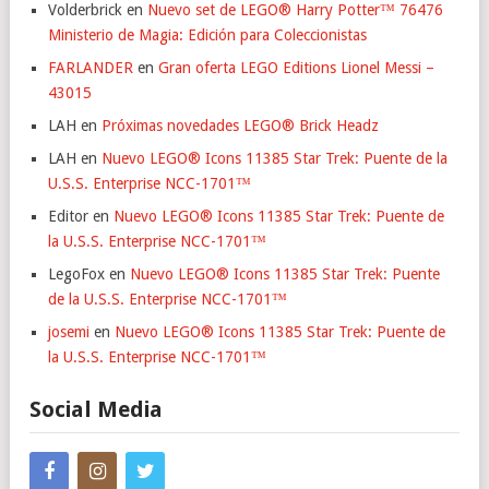
Volderbrick
en
Nuevo set de LEGO® Harry Potter™ 76476
Ministerio de Magia: Edición para Coleccionistas
FARLANDER
en
Gran oferta LEGO Editions Lionel Messi –
43015
LAH
en
Próximas novedades LEGO® Brick Headz
LAH
en
Nuevo LEGO® Icons 11385 Star Trek: Puente de la
U.S.S. Enterprise NCC-1701™
Editor
en
Nuevo LEGO® Icons 11385 Star Trek: Puente de
la U.S.S. Enterprise NCC-1701™
LegoFox
en
Nuevo LEGO® Icons 11385 Star Trek: Puente
de la U.S.S. Enterprise NCC-1701™
josemi
en
Nuevo LEGO® Icons 11385 Star Trek: Puente de
la U.S.S. Enterprise NCC-1701™
Social Media