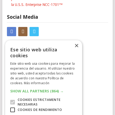
la U.S.S. Enterprise NCC-1701™
Social Media
×
Ese sitio web utiliza
cookies
Este sitio web usa cookies para mejorar la
Cumplimiento Normativo
experiencia del usuario. Al utilizar nuestro
sitio web, usted acepta todas las cookies
de acuerdo con nuestra Política de
Aviso Legal
cookies.
Más información
Política de Privacidad
SHOW ALL PARTNERS
(864) →
COOKIES ESTRICTAMENTE
Política de Cookies
NECESARIAS
COOKIES DE RENDIMIENTO
Clausula de afiliación