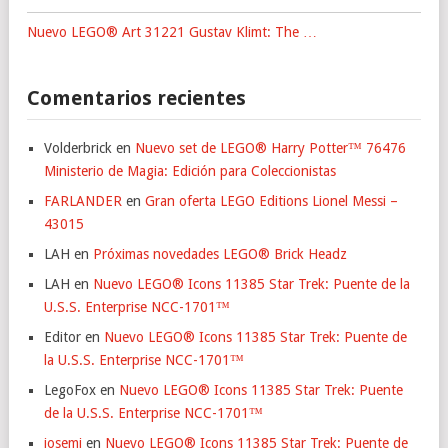
Nuevo LEGO® Art 31221 Gustav Klimt: The …
Comentarios recientes
Volderbrick
en
Nuevo set de LEGO® Harry Potter™ 76476
Ministerio de Magia: Edición para Coleccionistas
FARLANDER
en
Gran oferta LEGO Editions Lionel Messi –
43015
LAH
en
Próximas novedades LEGO® Brick Headz
LAH
en
Nuevo LEGO® Icons 11385 Star Trek: Puente de la
U.S.S. Enterprise NCC-1701™
Editor
en
Nuevo LEGO® Icons 11385 Star Trek: Puente de
la U.S.S. Enterprise NCC-1701™
LegoFox
en
Nuevo LEGO® Icons 11385 Star Trek: Puente
de la U.S.S. Enterprise NCC-1701™
josemi
en
Nuevo LEGO® Icons 11385 Star Trek: Puente de