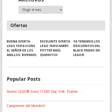
Archivos
Ofertas
BUENA OFERTA
EXCELENTE OFERTA
YA TENEMOS LOS
LEGO 10316 ICONS
LEGO 76416 HARRY
DESCUENTOS DEL
EL SEÑOR DE LOS
POTTER BAÚL
BLACK FRIDAY EN
ANILLOS: RIVENDEL
QUIDDITCH
LEGO®
Popular Posts
Nuevo LEGO® Icons 11385 Star Trek: Puente …
Campeones del Mundo!!!