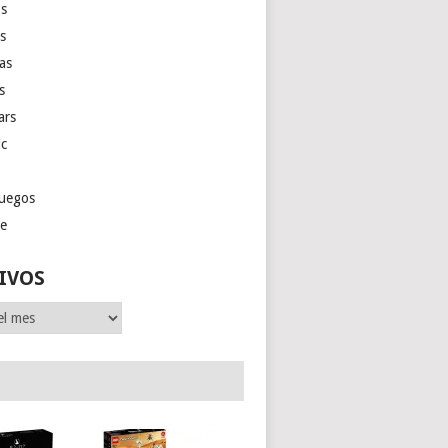
s
as
las
s
ars
ic
juegos
ge
IVOS