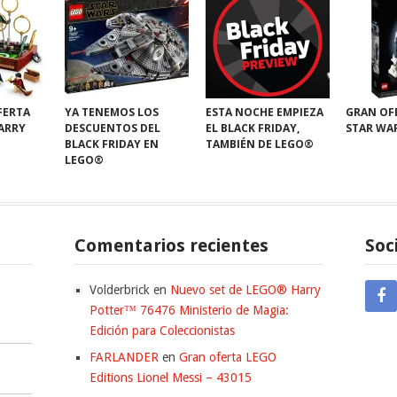
FERTA
YA TENEMOS LOS
ESTA NOCHE EMPIEZA
GRAN OF
HARRY
DESCUENTOS DEL
EL BLACK FRIDAY,
STAR WA
BLACK FRIDAY EN
TAMBIÉN DE LEGO®
LEGO®
Comentarios recientes
Soc
Volderbrick
en
Nuevo set de LEGO® Harry
Potter™ 76476 Ministerio de Magia:
Edición para Coleccionistas
FARLANDER
en
Gran oferta LEGO
Editions Lionel Messi – 43015