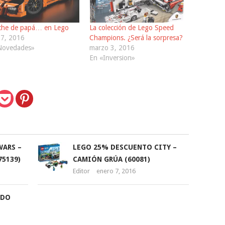
oche de papá… en Lego
La colección de Lego Speed
 7, 2016
Champions. ¿Será la sorpresa?
Novedades»
marzo 3, 2016
En «Inversion»
WARS –
LEGO 25% DESCUENTO CITY –
75139)
CAMIÓN GRÚA (60081)
Editor
enero 7, 2016
NDO