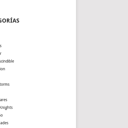
GORÍAS
s
r
cindible
ion
torms
ares
Knights
Go
ades