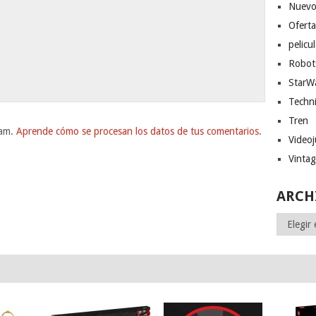
Nuevo
Ofert
pelicu
Robot
StarW
Techn
Tren
pam.
Aprende cómo se procesan los datos de tus comentarios.
Video
Vinta
ARCH
Archivos