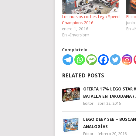
Los nuevos coches Lego Speed
El c
Champions 2016
junio
enero 1, 2016
En «
En «Inversion»
Compártelo
RELATED POSTS
OFERTA 17% LEGO STAR 
BATALLA EN TAKODANA (
Editor
abril 22, 2016
LEGO DEEP SEE – BUSCA
ANALOGÍAS
Editor
febrero 20, 2016