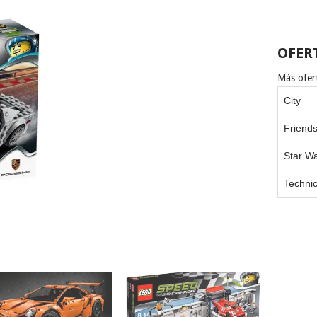
OFER
Más ofert
City
Friend
Star W
Techni