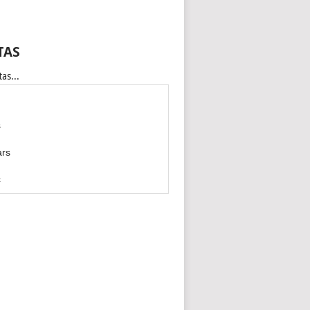
TAS
as...
s
ars
c