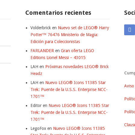
Comentarios recientes
Soc
Volderbrick
en
Nuevo set de LEGO® Harry
Potter™ 76476 Ministerio de Magia:
Edición para Coleccionistas
FARLANDER
en
Gran oferta LEGO
Editions Lionel Messi – 43015
LAH
en
Próximas novedades LEGO® Brick
Cump
Headz
LAH
en
Nuevo LEGO® Icons 11385 Star
Aviso
Trek: Puente de la U.S.S. Enterprise NCC-
1701™
Políti
Editor
en
Nuevo LEGO® Icons 11385 Star
Polít
Trek: Puente de la U.S.S. Enterprise NCC-
1701™
Clausu
LegoFox
en
Nuevo LEGO® Icons 11385