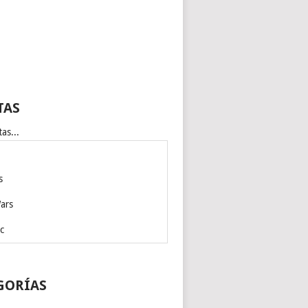
TAS
as...
s
ars
c
GORÍAS