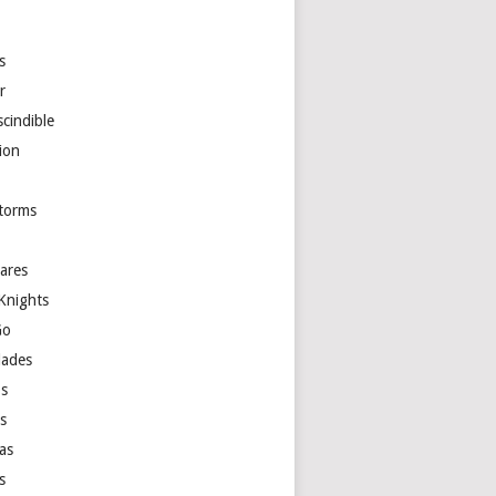
s
r
cindible
ion
torms
ares
Knights
Go
ades
s
as
las
s