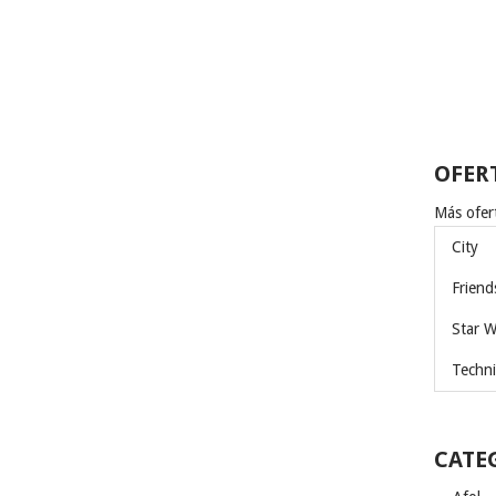
OFER
Más ofert
City
Friend
Star W
Techni
CATE