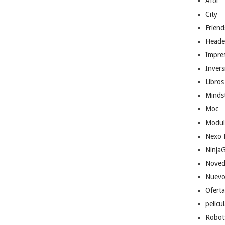
Afol
City
Friend
Heade
Impres
Invers
Libros
Minds
Moc
Modul
Nexo 
Ninja
Noved
Nuevo
Ofert
pelicu
Robot