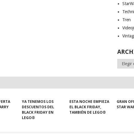
StarW
Techn
Tren
Video
Vinta
ARCH
Archivos
FERTA
YA TENEMOS LOS
ESTA NOCHE EMPIEZA
GRAN OF
HARRY
DESCUENTOS DEL
EL BLACK FRIDAY,
STAR WA
BLACK FRIDAY EN
TAMBIÉN DE LEGO®
LEGO®