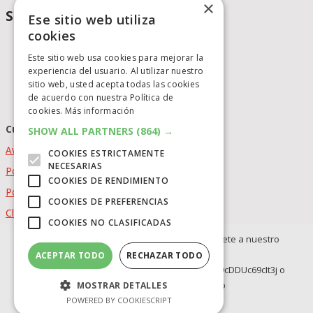
×
Social Media
Ese sitio web utiliza
cookies
Este sitio web usa cookies para mejorar la
experiencia del usuario. Al utilizar nuestro
sitio web, usted acepta todas las cookies
de acuerdo con nuestra Política de
cookies.
Más información
Cumplimiento Normativo
SHOW ALL PARTNERS
(864) →
Aviso Legal
COOKIES ESTRICTAMENTE
NECESARIAS
Política de Privacidad
COOKIES DE RENDIMIENTO
Política de Cookies
COOKIES DE PREFERENCIAS
Clausula de afiliación
COOKIES NO CLASIFICADAS
elCatalejo
Copyright © 2026.
Powered by
idig
aud
Si no quieres perderte ninguna novedad, únete a nuestro
WhatsApp:
ACEPTAR TODO
RECHAZAR TODO
BLOG
INVERSION
https://whatsapp.com/channel/0029Va8BRdy9cDDUc69cIt3j o
OFERTAS INTERNACIONLES
Telegram: https://t.me/elcatalejo
MOSTRAR DETALLES
OFERTAS LEGO
POWERED BY COOKIESCRIPT
Síguenos