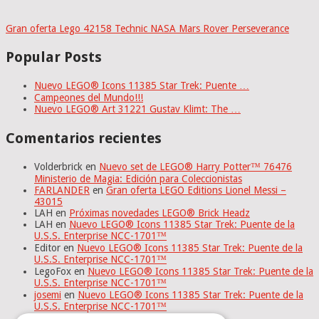
Gran oferta Lego 42158 Technic NASA Mars Rover Perseverance
Popular Posts
Nuevo LEGO® Icons 11385 Star Trek: Puente …
Campeones del Mundo!!!
Nuevo LEGO® Art 31221 Gustav Klimt: The …
Comentarios recientes
Volderbrick
en
Nuevo set de LEGO® Harry Potter™ 76476
Ministerio de Magia: Edición para Coleccionistas
FARLANDER
en
Gran oferta LEGO Editions Lionel Messi –
43015
LAH
en
Próximas novedades LEGO® Brick Headz
LAH
en
Nuevo LEGO® Icons 11385 Star Trek: Puente de la
U.S.S. Enterprise NCC-1701™
Editor
en
Nuevo LEGO® Icons 11385 Star Trek: Puente de la
U.S.S. Enterprise NCC-1701™
LegoFox
en
Nuevo LEGO® Icons 11385 Star Trek: Puente de la
U.S.S. Enterprise NCC-1701™
josemi
en
Nuevo LEGO® Icons 11385 Star Trek: Puente de la
U.S.S. Enterprise NCC-1701™