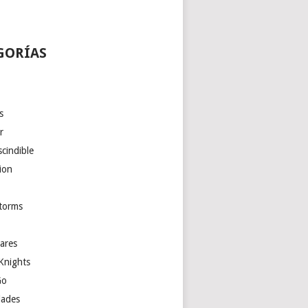
GORÍAS
s
r
cindible
ion
torms
ares
Knights
Go
ades