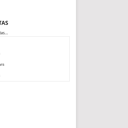
TAS
as...
s
ars
c