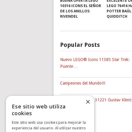
BUENA OFERTA LEGO
EXCELENTE O
10316 ICONS EL SEÑOR
LEGO 76416 
DE LOS ANILLOS:
POTTER BAÚL
RIVENDEL
QUIDDITCH
Popular Posts
Nuevo LEGO® Icons 11385 Star Trek:
Puente …
Campeones del Mundo!!!
×
Nuevo LEGO® Art 31221 Gustav Klimt:
Ese sitio web utiliza
The …
cookies
Este sitio web usa cookies para mejorar la
experiencia del usuario. Al utilizar nuestro