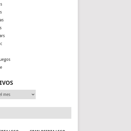
s
as
las
s
ars
ic
juegos
ge
IVOS