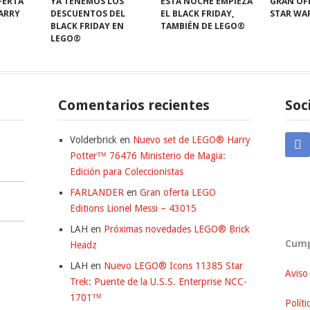
FERTA
YA TENEMOS LOS
ESTA NOCHE EMPIEZA
GRAN OF
HARRY
DESCUENTOS DEL
EL BLACK FRIDAY,
STAR WA
BLACK FRIDAY EN
TAMBIÉN DE LEGO®
LEGO®
Comentarios recientes
Soc
Volderbrick
en
Nuevo set de LEGO® Harry
Potter™ 76476 Ministerio de Magia:
Edición para Coleccionistas
FARLANDER
en
Gran oferta LEGO
Editions Lionel Messi – 43015
LAH
en
Próximas novedades LEGO® Brick
Cump
Headz
LAH
en
Nuevo LEGO® Icons 11385 Star
Aviso
Trek: Puente de la U.S.S. Enterprise NCC-
1701™
Políti