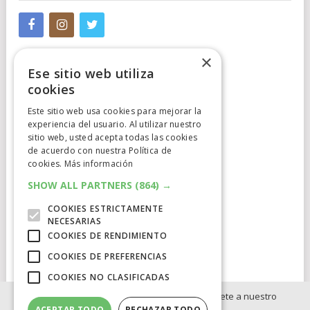
×
Ese sitio web utiliza
cookies
Este sitio web usa cookies para mejorar la
experiencia del usuario. Al utilizar nuestro
Cumplimiento Normativo
sitio web, usted acepta todas las cookies
de acuerdo con nuestra Política de
Aviso Legal
cookies.
Más información
Política de Privacidad
SHOW ALL PARTNERS
(864) →
COOKIES ESTRICTAMENTE
Política de Cookies
NECESARIAS
COOKIES DE RENDIMIENTO
Clausula de afiliación
COOKIES DE PREFERENCIAS
COOKIES NO CLASIFICADAS
Si no quieres perderte ninguna novedad, únete a nuestro
ACEPTAR TODO
RECHAZAR TODO