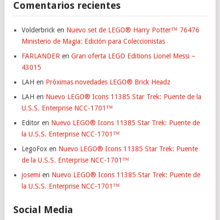
Comentarios recientes
Volderbrick
en
Nuevo set de LEGO® Harry Potter™ 76476
Ministerio de Magia: Edición para Coleccionistas
FARLANDER
en
Gran oferta LEGO Editions Lionel Messi –
43015
LAH
en
Próximas novedades LEGO® Brick Headz
LAH
en
Nuevo LEGO® Icons 11385 Star Trek: Puente de la
U.S.S. Enterprise NCC-1701™
Editor
en
Nuevo LEGO® Icons 11385 Star Trek: Puente de
la U.S.S. Enterprise NCC-1701™
LegoFox
en
Nuevo LEGO® Icons 11385 Star Trek: Puente
de la U.S.S. Enterprise NCC-1701™
josemi
en
Nuevo LEGO® Icons 11385 Star Trek: Puente de
la U.S.S. Enterprise NCC-1701™
Social Media