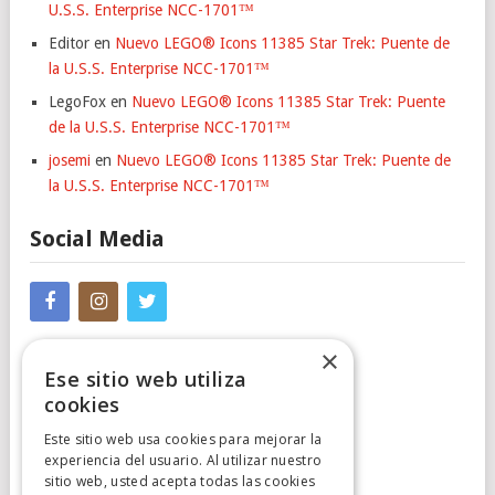
U.S.S. Enterprise NCC-1701™
Editor
en
Nuevo LEGO® Icons 11385 Star Trek: Puente de
la U.S.S. Enterprise NCC-1701™
LegoFox
en
Nuevo LEGO® Icons 11385 Star Trek: Puente
de la U.S.S. Enterprise NCC-1701™
josemi
en
Nuevo LEGO® Icons 11385 Star Trek: Puente de
la U.S.S. Enterprise NCC-1701™
Social Media
×
Ese sitio web utiliza
cookies
Este sitio web usa cookies para mejorar la
experiencia del usuario. Al utilizar nuestro
Cumplimiento Normativo
sitio web, usted acepta todas las cookies