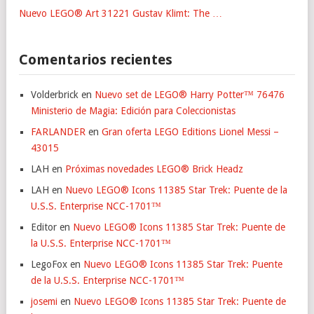
Nuevo LEGO® Art 31221 Gustav Klimt: The …
Comentarios recientes
Volderbrick
en
Nuevo set de LEGO® Harry Potter™ 76476
Ministerio de Magia: Edición para Coleccionistas
FARLANDER
en
Gran oferta LEGO Editions Lionel Messi –
43015
LAH
en
Próximas novedades LEGO® Brick Headz
LAH
en
Nuevo LEGO® Icons 11385 Star Trek: Puente de la
U.S.S. Enterprise NCC-1701™
Editor
en
Nuevo LEGO® Icons 11385 Star Trek: Puente de
la U.S.S. Enterprise NCC-1701™
LegoFox
en
Nuevo LEGO® Icons 11385 Star Trek: Puente
de la U.S.S. Enterprise NCC-1701™
josemi
en
Nuevo LEGO® Icons 11385 Star Trek: Puente de