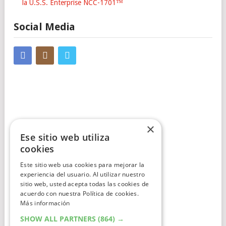
la U.S.S. Enterprise NCC-1701™
Social Media
×
Cumplimiento Normativo
Ese sitio web utiliza
cookies
Aviso Legal
Este sitio web usa cookies para mejorar la
Política de Privacidad
experiencia del usuario. Al utilizar nuestro
sitio web, usted acepta todas las cookies de
Política de Cookies
acuerdo con nuestra Política de cookies.
Más información
Clausula de afiliación
SHOW ALL PARTNERS
(864) →