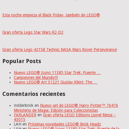
Esta noche empieza el Black Friday, también de LEGO®
Gran oferta Lego Star Wars R2-D2
Gran oferta Lego 42158 Technic NASA Mars Rover Perseverance
Popular Posts
Nuevo LEGO® Icons 11385 Star Trek: Puente …
Campeones del Mundo!!!
Nuevo LEGO® Art 31221 Gustav Klimt: The …
Comentarios recientes
Volderbrick
en
Nuevo set de LEGO® Harry Potter™ 76476
Ministerio de Magia: Edición para Coleccionistas
FARLANDER
en
Gran oferta LEGO Editions Lionel Messi –
43015
LAH
en
Próximas novedades LEGO® Brick Headz
LAH
en
Nuevo LEGO® Icons 11385 Star Trek: Puente de la