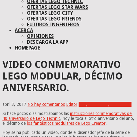
OFERTAS LEGO TECHNIC
OFERTAS LEGO STAR WARS
OFERTAS LEGO CITY
OFERTAS LEGO FRIENDS
FUTUROS INGENIEROS
ACERCA
OPINIONES
DESCARGA LA APP
HOMEPAGE
VIDEO CONMEMORATIVO
LEGO MODULAR, DÉCIMO
ANIVERSARIO.
abril 3, 2017
No hay comentarios
Editor
Afol
,
Modulares
,
Novedades
Si hace pocos días mostrábamos las
instrucciones conmemorativas del
40 aniversario de Lego Technic
, hoy le toca al otro aniversario del año,
el décimo de
los fantásticos modulares de Lego Creator
.
Hoy se ha publicado un video, donde el diseñador jefe de la serie de