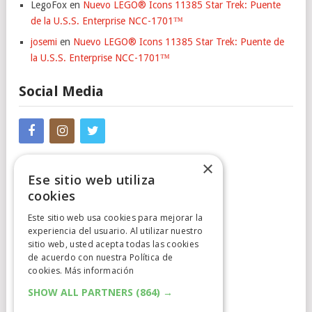
LegoFox
en
Nuevo LEGO® Icons 11385 Star Trek: Puente
de la U.S.S. Enterprise NCC-1701™
josemi
en
Nuevo LEGO® Icons 11385 Star Trek: Puente de
la U.S.S. Enterprise NCC-1701™
Social Media
×
Ese sitio web utiliza
cookies
Este sitio web usa cookies para mejorar la
experiencia del usuario. Al utilizar nuestro
Cumplimiento Normativo
sitio web, usted acepta todas las cookies
de acuerdo con nuestra Política de
Aviso Legal
cookies.
Más información
Política de Privacidad
SHOW ALL PARTNERS
(864) →