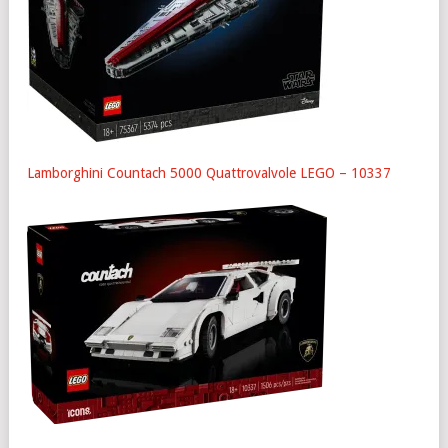
Lamborghini Countach 5000 Quattrovalvole LEGO – 10337