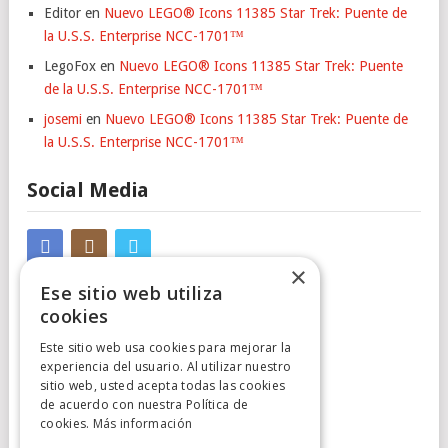
Editor
en
Nuevo LEGO® Icons 11385 Star Trek: Puente de
la U.S.S. Enterprise NCC-1701™
LegoFox
en
Nuevo LEGO® Icons 11385 Star Trek: Puente
de la U.S.S. Enterprise NCC-1701™
josemi
en
Nuevo LEGO® Icons 11385 Star Trek: Puente de
la U.S.S. Enterprise NCC-1701™
Social Media
×
Ese sitio web utiliza
cookies
Este sitio web usa cookies para mejorar la
experiencia del usuario. Al utilizar nuestro
sitio web, usted acepta todas las cookies
Cumplimiento Normativo
de acuerdo con nuestra Política de
cookies.
Más información
Aviso Legal