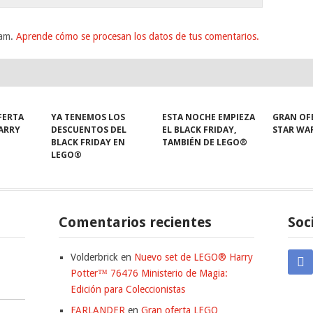
pam.
Aprende cómo se procesan los datos de tus comentarios.
FERTA
YA TENEMOS LOS
ESTA NOCHE EMPIEZA
GRAN OF
HARRY
DESCUENTOS DEL
EL BLACK FRIDAY,
STAR WA
BLACK FRIDAY EN
TAMBIÉN DE LEGO®
LEGO®
Comentarios recientes
Soc
Volderbrick
en
Nuevo set de LEGO® Harry
Potter™ 76476 Ministerio de Magia:
Edición para Coleccionistas
FARLANDER
en
Gran oferta LEGO