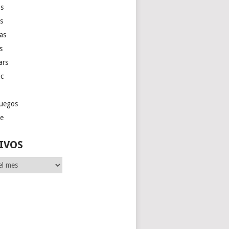
s
as
las
s
ars
ic
juegos
ge
IVOS