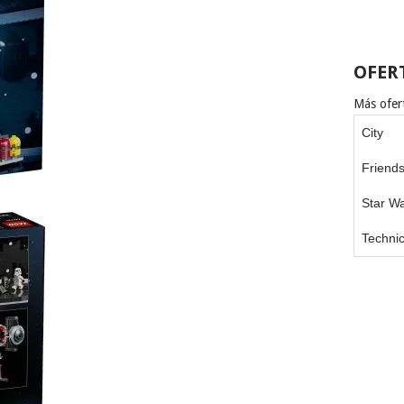
OFER
Más ofert
City
Friend
Star W
Techni