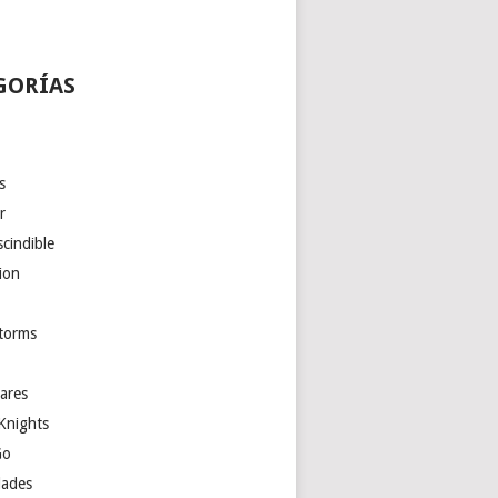
GORÍAS
s
r
cindible
ion
torms
ares
Knights
Go
ades