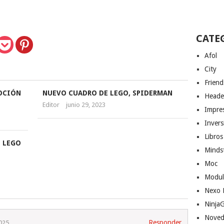
CATE
Afol
City
Friend
MOCIÓN
NUEVO CUADRO DE LEGO, SPIDERMAN
Heade
Editor
junio 29, 2023
Impres
Invers
Libros
 LEGO
Minds
Moc
Modul
Nexo 
Ninja
Noved
Responder
025