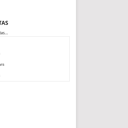
TAS
as...
s
ars
c