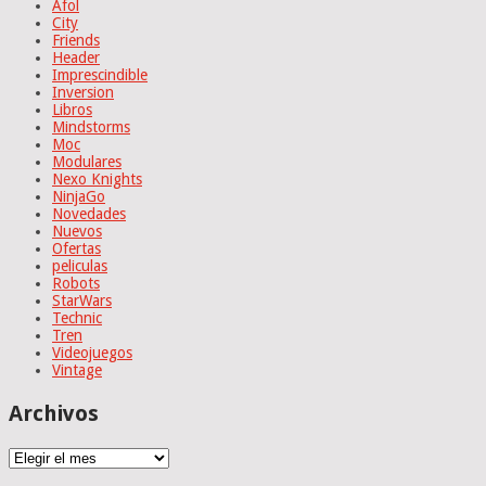
Afol
City
Friends
Header
Imprescindible
Inversion
Libros
Mindstorms
Moc
Modulares
Nexo Knights
NinjaGo
Novedades
Nuevos
Ofertas
peliculas
Robots
StarWars
Technic
Tren
Videojuegos
Vintage
Archivos
Archivos