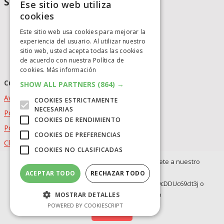
Social Media
Ese sitio web utiliza
cookies
Este sitio web usa cookies para mejorar la
experiencia del usuario. Al utilizar nuestro
sitio web, usted acepta todas las cookies
de acuerdo con nuestra Política de
cookies.
Más información
Cumplimiento Normativo
SHOW ALL PARTNERS
(864) →
Aviso Legal
COOKIES ESTRICTAMENTE
NECESARIAS
Política de Privacidad
COOKIES DE RENDIMIENTO
Política de Cookies
COOKIES DE PREFERENCIAS
Clausula de afiliación
COOKIES NO CLASIFICADAS
elCatalejo
Copyright © 2026.
Powered by
idig
aud
Si no quieres perderte ninguna novedad, únete a nuestro
WhatsApp:
ACEPTAR TODO
RECHAZAR TODO
BLOG
INVERSION
https://whatsapp.com/channel/0029Va8BRdy9cDDUc69cIt3j o
OFERTAS INTERNACIONLES
Telegram: https://t.me/elcatalejo
MOSTRAR DETALLES
OFERTAS LEGO
POWERED BY COOKIESCRIPT
Síguenos