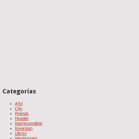
Categorías
Afol
City
Friends
Header
Imprescindible
Inversion
Libros
Mindstorms