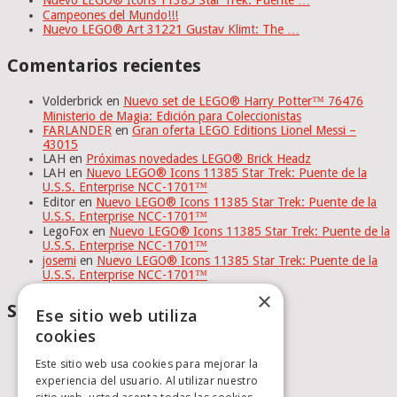
Nuevo LEGO® Icons 11385 Star Trek: Puente …
Campeones del Mundo!!!
Nuevo LEGO® Art 31221 Gustav Klimt: The …
Comentarios recientes
Volderbrick
en
Nuevo set de LEGO® Harry Potter™ 76476
Ministerio de Magia: Edición para Coleccionistas
FARLANDER
en
Gran oferta LEGO Editions Lionel Messi –
43015
LAH
en
Próximas novedades LEGO® Brick Headz
LAH
en
Nuevo LEGO® Icons 11385 Star Trek: Puente de la
U.S.S. Enterprise NCC-1701™
Editor
en
Nuevo LEGO® Icons 11385 Star Trek: Puente de la
U.S.S. Enterprise NCC-1701™
LegoFox
en
Nuevo LEGO® Icons 11385 Star Trek: Puente de la
U.S.S. Enterprise NCC-1701™
josemi
en
Nuevo LEGO® Icons 11385 Star Trek: Puente de la
U.S.S. Enterprise NCC-1701™
×
Social Media
Ese sitio web utiliza
cookies
Este sitio web usa cookies para mejorar la
experiencia del usuario. Al utilizar nuestro