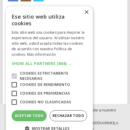
×
Ese sitio web utiliza
cookies
Este sitio web usa cookies para mejorar la
experiencia del usuario. Al utilizar nuestro
Cumplimiento Normativo
sitio web, usted acepta todas las cookies
de acuerdo con nuestra Política de
Aviso Legal
cookies.
Más información
Política de Privacidad
SHOW ALL PARTNERS
(864) →
COOKIES ESTRICTAMENTE
Política de Cookies
NECESARIAS
COOKIES DE RENDIMIENTO
Clausula de afiliación
COOKIES DE PREFERENCIAS
COOKIES NO CLASIFICADAS
Si no quieres perderte ninguna novedad, únete a nuestro
ACEPTAR TODO
RECHAZAR TODO
WhatsApp:
ELCATALEJO
COPYRIGHT © 2026.
POWERED BY
IDIG
AUD
https://whatsapp.com/channel/0029Va8BRdy9cDDUc69cIt3j o
MOSTRAR DETALLES
Telegram: https://t.me/elcatalejo