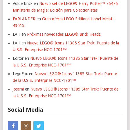
Volderbrick
en
Nuevo set de LEGO® Harry Potter™ 76476
Ministerio de Magia: Edición para Coleccionistas
FARLANDER
en
Gran oferta LEGO Editions Lionel Messi –
43015
LAH
en
Próximas novedades LEGO® Brick Headz
LAH
en
Nuevo LEGO® Icons 11385 Star Trek: Puente de la
U.S.S. Enterprise NCC-1701™
Editor
en
Nuevo LEGO® Icons 11385 Star Trek: Puente de
la U.S.S. Enterprise NCC-1701™
LegoFox
en
Nuevo LEGO® Icons 11385 Star Trek: Puente
de la U.S.S. Enterprise NCC-1701™
josemi
en
Nuevo LEGO® Icons 11385 Star Trek: Puente de
la U.S.S. Enterprise NCC-1701™
Social Media