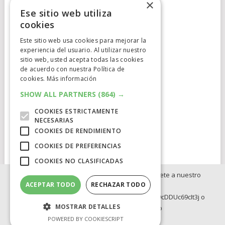
×
Ese sitio web utiliza
cookies
Este sitio web usa cookies para mejorar la
Cumplimiento Normativo
experiencia del usuario. Al utilizar nuestro
sitio web, usted acepta todas las cookies
de acuerdo con nuestra Política de
Aviso Legal
cookies.
Más información
Política de Privacidad
SHOW ALL PARTNERS
(864) →
COOKIES ESTRICTAMENTE
Política de Cookies
NECESARIAS
COOKIES DE RENDIMIENTO
Clausula de afiliación
COOKIES DE PREFERENCIAS
COOKIES NO CLASIFICADAS
Si no quieres perderte ninguna novedad, únete a nuestro
ACEPTAR TODO
RECHAZAR TODO
WhatsApp:
ELCATALEJO
COPYRIGHT © 2026.
POWERED BY
IDIG
AUD
https://whatsapp.com/channel/0029Va8BRdy9cDDUc69cIt3j o
MOSTRAR DETALLES
Telegram: https://t.me/elcatalejo
BLOG
INVERSION
OFERTAS INTERNACIONLES
POWERED BY COOKIESCRIPT
OFERTAS LEGO