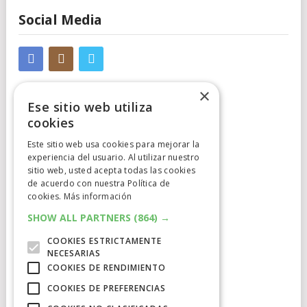
Social Media
×
Ese sitio web utiliza
cookies
Este sitio web usa cookies para mejorar la
experiencia del usuario. Al utilizar nuestro
Cumplimiento Normativo
sitio web, usted acepta todas las cookies
de acuerdo con nuestra Política de
Aviso Legal
cookies.
Más información
Política de Privacidad
SHOW ALL PARTNERS
(864) →
COOKIES ESTRICTAMENTE
Política de Cookies
NECESARIAS
COOKIES DE RENDIMIENTO
Clausula de afiliación
COOKIES DE PREFERENCIAS