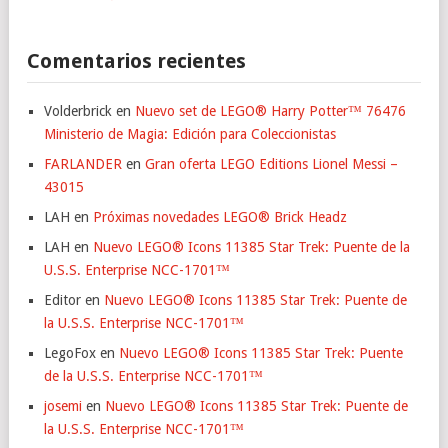
Comentarios recientes
Volderbrick
en
Nuevo set de LEGO® Harry Potter™ 76476
Ministerio de Magia: Edición para Coleccionistas
FARLANDER
en
Gran oferta LEGO Editions Lionel Messi –
43015
LAH
en
Próximas novedades LEGO® Brick Headz
LAH
en
Nuevo LEGO® Icons 11385 Star Trek: Puente de la
U.S.S. Enterprise NCC-1701™
Editor
en
Nuevo LEGO® Icons 11385 Star Trek: Puente de
la U.S.S. Enterprise NCC-1701™
LegoFox
en
Nuevo LEGO® Icons 11385 Star Trek: Puente
de la U.S.S. Enterprise NCC-1701™
josemi
en
Nuevo LEGO® Icons 11385 Star Trek: Puente de
la U.S.S. Enterprise NCC-1701™