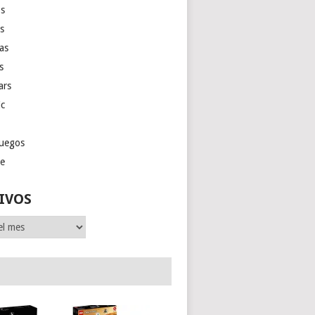
s
as
las
s
ars
ic
juegos
ge
IVOS