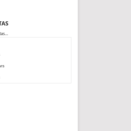
TAS
as...
s
ars
c