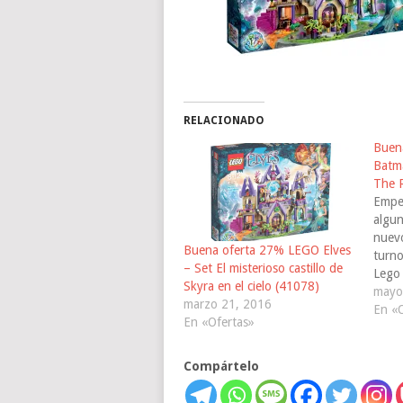
RELACIONADO
Buen
Batma
The R
Empe
algun
nuevo
Buena oferta 27% LEGO Elves
turno
– Set El misterioso castillo de
Lego
Skyra en el cielo (41078)
conc
mayo
marzo 21, 2016
Batma
En «O
En «Ofertas»
The R
conse
Compártelo