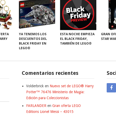
FERTA
YA TENEMOS LOS
ESTA NOCHE EMPIEZA
GRAN OF
HARRY
DESCUENTOS DEL
EL BLACK FRIDAY,
STAR WA
BLACK FRIDAY EN
TAMBIÉN DE LEGO®
LEGO®
Comentarios recientes
Soc
Volderbrick
en
Nuevo set de LEGO® Harry
Potter™ 76476 Ministerio de Magia:
Edición para Coleccionistas
FARLANDER
en
Gran oferta LEGO
Editions Lionel Messi – 43015