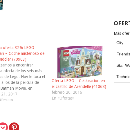
OFER
Más ofert
City
a oferta 32% LEGO
n – Coche misterioso de
Friend
iddler (70903)
zamos a encontrar
Star W
a oferta de los sets más
s de Lego. Hoy le toca el
Techni
Oferta LEGO – Celebración en
 a los de la película de
el castillo de Arendelle (41068)
 Batman Movie, en
febrero 20, 2016
reto un 32% en el LEGO
 21, 2017
En «Ofertas»
n - Coche misterioso de
fertas»
iddler (70903) Lo puedes
guir aquí, mientras dure.