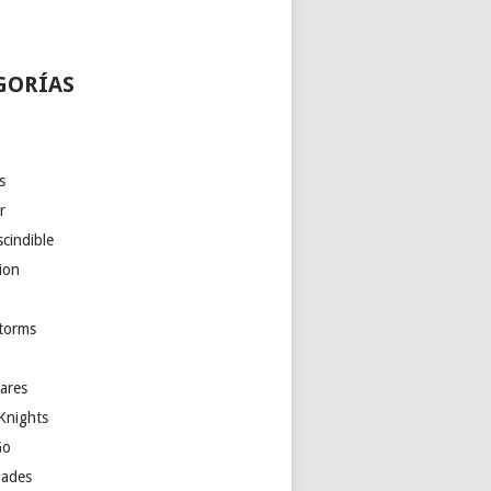
GORÍAS
s
r
cindible
ion
torms
ares
Knights
Go
ades