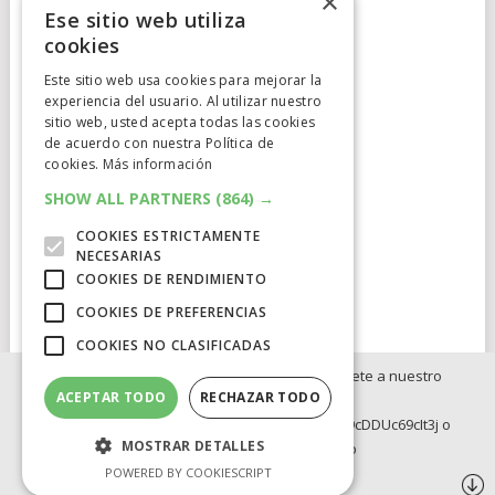
×
Ese sitio web utiliza
cookies
Este sitio web usa cookies para mejorar la
experiencia del usuario. Al utilizar nuestro
Cumplimiento Normativo
sitio web, usted acepta todas las cookies
de acuerdo con nuestra Política de
Aviso Legal
cookies.
Más información
Política de Privacidad
SHOW ALL PARTNERS
(864) →
COOKIES ESTRICTAMENTE
Política de Cookies
NECESARIAS
COOKIES DE RENDIMIENTO
Clausula de afiliación
COOKIES DE PREFERENCIAS
COOKIES NO CLASIFICADAS
Si no quieres perderte ninguna novedad, únete a nuestro
ACEPTAR TODO
RECHAZAR TODO
WhatsApp:
ELCATALEJO
COPYRIGHT © 2026.
POWERED BY
IDIG
AUD
https://whatsapp.com/channel/0029Va8BRdy9cDDUc69cIt3j o
MOSTRAR DETALLES
Telegram: https://t.me/elcatalejo
BLOG
INVERSION
OFERTAS INTERNACIONLES
POWERED BY COOKIESCRIPT
OFERTAS LEGO
Síguenos