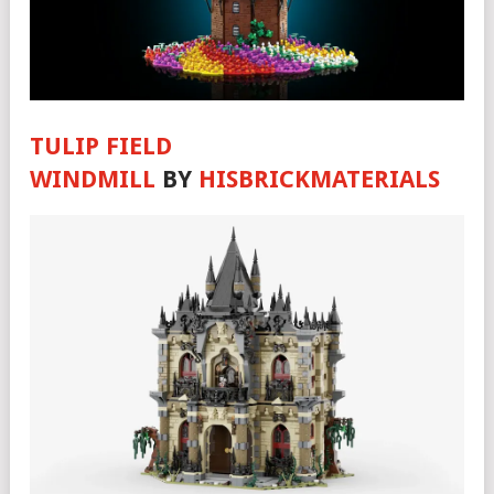
TULIP FIELD
WINDMILL
BY
HISBRICKMATERIALS