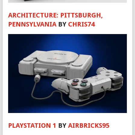
ARCHITECTURE: PITTSBURGH,
PENNSYLVANIA
BY
CHRIS74
PLAYSTATION 1
BY
AIRBRICKS95