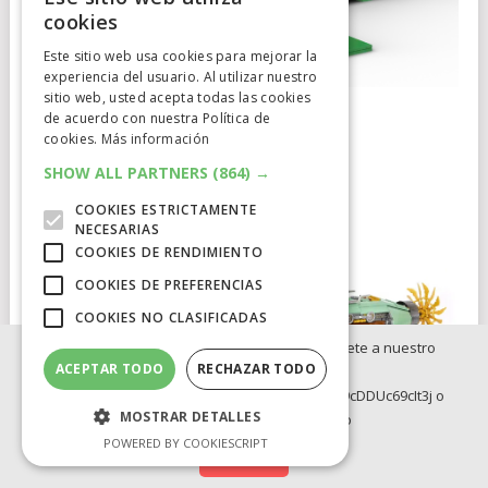
cookies
Este sitio web usa cookies para mejorar la
experiencia del usuario. Al utilizar nuestro
sitio web, usted acepta todas las cookies
de acuerdo con nuestra Política de
TOMODACHI LIFE
cookies.
Más información
ESSENTIALS
BY
SPINYRAT
SHOW ALL PARTNERS
(864) →
COOKIES ESTRICTAMENTE
NECESARIAS
COOKIES DE RENDIMIENTO
COOKIES DE PREFERENCIAS
COOKIES NO CLASIFICADAS
Si no quieres perderte ninguna novedad, únete a nuestro
ACEPTAR TODO
RECHAZAR TODO
WhatsApp:
https://whatsapp.com/channel/0029Va8BRdy9cDDUc69cIt3j o
MOSTRAR DETALLES
Telegram: https://t.me/elcatalejo
POWERED BY COOKIESCRIPT
Síguenos