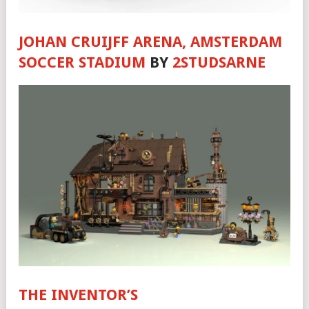
JOHAN CRUIJFF ARENA, AMSTERDAM
SOCCER STADIUM
BY
2STUDSARNE
THE INVENTOR’S