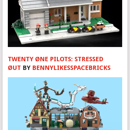
TWENTY ØNE PILOTS: STRESSED
ØUT
BY
BENNYLIKESSPACEBRICKS