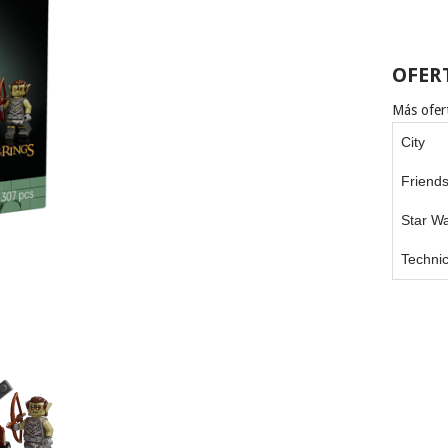
OFER
Más ofert
City
Friend
Star W
Techni