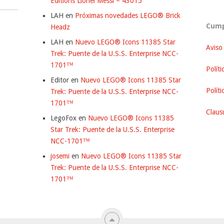
Editions Lionel Messi – 43015
LAH
en
Próximas novedades LEGO® Brick
Cump
Headz
LAH
en
Nuevo LEGO® Icons 11385 Star
Aviso
Trek: Puente de la U.S.S. Enterprise NCC-
1701™
Políti
Editor
en
Nuevo LEGO® Icons 11385 Star
Polít
Trek: Puente de la U.S.S. Enterprise NCC-
1701™
Clausu
LegoFox
en
Nuevo LEGO® Icons 11385
Star Trek: Puente de la U.S.S. Enterprise
NCC-1701™
josemi
en
Nuevo LEGO® Icons 11385 Star
Trek: Puente de la U.S.S. Enterprise NCC-
1701™