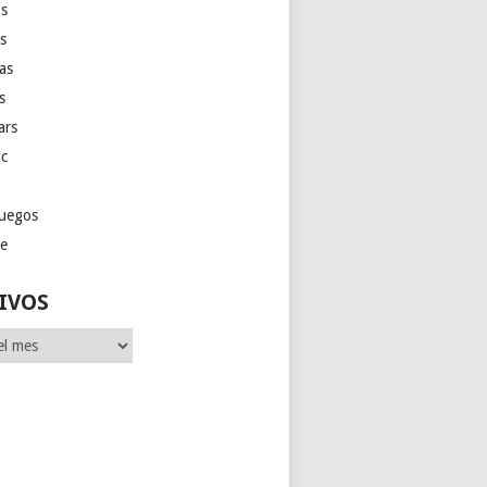
s
as
las
s
ars
ic
juegos
ge
IVOS