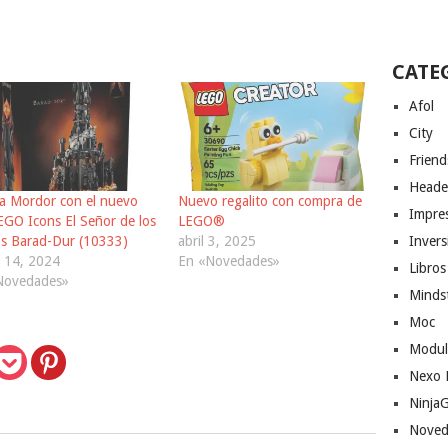
CATE
Afol
City
Friend
Heade
 a Mordor con el nuevo
Nuevo regalito con compra de
Impres
EGO Icons El Señor de los
LEGO®
Invers
os Barad-Dur (10333)
abril 3, 2025
 14, 2024
En «Novedades»
Libros
Novedades»
Minds
Moc
Modul
Nexo 
Ninja
Noved