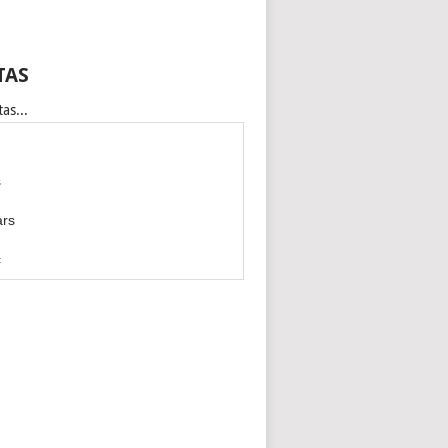
TAS
as...
s
ars
c