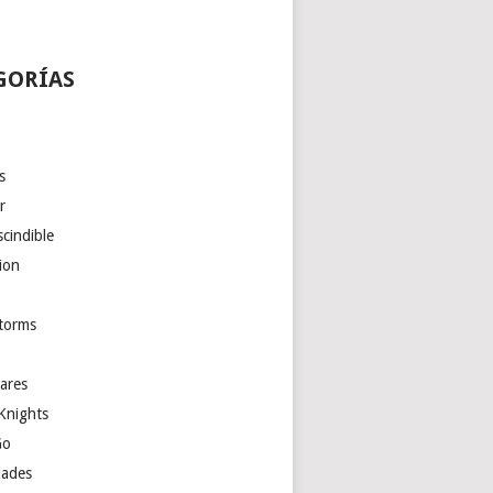
GORÍAS
s
r
cindible
ion
torms
ares
Knights
Go
ades