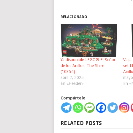
RELACIONADO
Ya disponible LEGO® El Señor
Viaja
de los Anillos: The Shire
set L
(10354)
Anill
abril 2, 2025
mayo
En «Header»
En «
Compártelo
RELATED POSTS