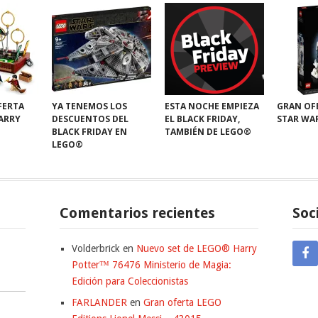
FERTA
YA TENEMOS LOS
ESTA NOCHE EMPIEZA
GRAN OF
HARRY
DESCUENTOS DEL
EL BLACK FRIDAY,
STAR WA
BLACK FRIDAY EN
TAMBIÉN DE LEGO®
LEGO®
Comentarios recientes
Soc
Volderbrick
en
Nuevo set de LEGO® Harry
Potter™ 76476 Ministerio de Magia:
Edición para Coleccionistas
FARLANDER
en
Gran oferta LEGO