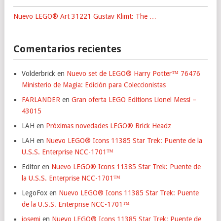
Nuevo LEGO® Art 31221 Gustav Klimt: The …
Comentarios recientes
Volderbrick
en
Nuevo set de LEGO® Harry Potter™ 76476
Ministerio de Magia: Edición para Coleccionistas
FARLANDER
en
Gran oferta LEGO Editions Lionel Messi –
43015
LAH
en
Próximas novedades LEGO® Brick Headz
LAH
en
Nuevo LEGO® Icons 11385 Star Trek: Puente de la
U.S.S. Enterprise NCC-1701™
Editor
en
Nuevo LEGO® Icons 11385 Star Trek: Puente de
la U.S.S. Enterprise NCC-1701™
LegoFox
en
Nuevo LEGO® Icons 11385 Star Trek: Puente
de la U.S.S. Enterprise NCC-1701™
josemi
en
Nuevo LEGO® Icons 11385 Star Trek: Puente de