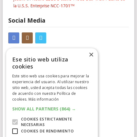
la U.S.S. Enterprise NCC-1701™
Social Media
×
Ese sitio web utiliza
cookies
Este sitio web usa cookies para mejorar la
Cumplimiento Normativo
experiencia del usuario. Al utilizar nuestro
sitio web, usted acepta todas las cookies
de acuerdo con nuestra Política de
Aviso Legal
cookies.
Más información
Política de Privacidad
SHOW ALL PARTNERS
(864) →
COOKIES ESTRICTAMENTE
Política de Cookies
NECESARIAS
COOKIES DE RENDIMIENTO
Clausula de afiliación