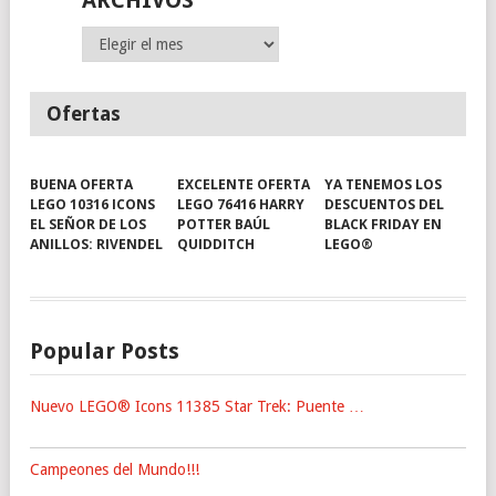
ARCHIVOS
Archivos
Ofertas
BUENA OFERTA
EXCELENTE OFERTA
YA TENEMOS LOS
LEGO 10316 ICONS
LEGO 76416 HARRY
DESCUENTOS DEL
EL SEÑOR DE LOS
POTTER BAÚL
BLACK FRIDAY EN
ANILLOS: RIVENDEL
QUIDDITCH
LEGO®
Popular Posts
Nuevo LEGO® Icons 11385 Star Trek: Puente …
Campeones del Mundo!!!