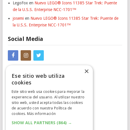
LegoFox
en
Nuevo LEGO® Icons 11385 Star Trek: Puente
de la U.S.S. Enterprise NCC-1701™
josemi
en
Nuevo LEGO® Icons 11385 Star Trek: Puente de
la U.S.S. Enterprise NCC-1701™
Social Media
×
Ese sitio web utiliza
cookies
Este sitio web usa cookies para mejorar la
experiencia del usuario. Al utilizar nuestro
Cumplimiento Normativo
sitio web, usted acepta todas las cookies
de acuerdo con nuestra Política de
Aviso Legal
cookies.
Más información
Política de Privacidad
SHOW ALL PARTNERS
(864) →