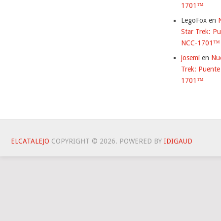
1701™
LegoFox
en
Star Trek: Pu
NCC-1701™
josemi
en
Nu
Trek: Puente
1701™
ELCATALEJO
COPYRIGHT © 2026.
POWERED BY
IDIG
AUD