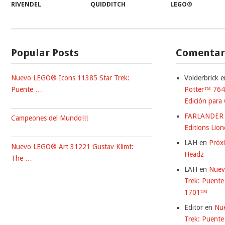
RIVENDEL
QUIDDITCH
LEGO®
Popular Posts
Comentari
Nuevo LEGO® Icons 11385 Star Trek:
Volderbrick
e
Puente …
Potter™ 7647
Edición para 
FARLANDER
Campeones del Mundo!!!
Editions Lio
LAH
en
Próx
Nuevo LEGO® Art 31221 Gustav Klimt:
Headz
The …
LAH
en
Nuev
Trek: Puente
1701™
Editor
en
Nu
Trek: Puente