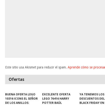
Este sitio usa Akismet para reducir el spam.
Aprende cómo se procesan
Ofertas
BUENA OFERTA LEGO
EXCELENTE OFERTA
YA TENEMOS LOS
10316 ICONS EL SEÑOR
LEGO 76416 HARRY
DESCUENTOS DEL
DE LOS ANILLOS:
POTTER BAÚL
BLACK FRIDAY EN