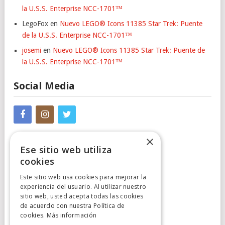
la U.S.S. Enterprise NCC-1701™
LegoFox
en
Nuevo LEGO® Icons 11385 Star Trek: Puente
de la U.S.S. Enterprise NCC-1701™
josemi
en
Nuevo LEGO® Icons 11385 Star Trek: Puente de
la U.S.S. Enterprise NCC-1701™
Social Media
×
Ese sitio web utiliza
cookies
Este sitio web usa cookies para mejorar la
experiencia del usuario. Al utilizar nuestro
Cumplimiento Normativo
sitio web, usted acepta todas las cookies
de acuerdo con nuestra Política de
Aviso Legal
cookies.
Más información