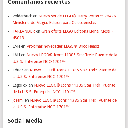
Comentarios recientes
Volderbrick
en
Nuevo set de LEGO® Harry Potter™ 76476
Ministerio de Magia: Edición para Coleccionistas
FARLANDER
en
Gran oferta LEGO Editions Lionel Messi –
43015
LAH
en
Próximas novedades LEGO® Brick Headz
LAH
en
Nuevo LEGO® Icons 11385 Star Trek: Puente de la
U.S.S. Enterprise NCC-1701™
Editor
en
Nuevo LEGO® Icons 11385 Star Trek: Puente de
la U.S.S. Enterprise NCC-1701™
LegoFox
en
Nuevo LEGO® Icons 11385 Star Trek: Puente
de la U.S.S. Enterprise NCC-1701™
josemi
en
Nuevo LEGO® Icons 11385 Star Trek: Puente de
la U.S.S. Enterprise NCC-1701™
Social Media