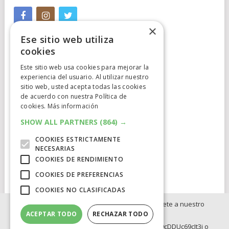
×
Ese sitio web utiliza
cookies
Este sitio web usa cookies para mejorar la
experiencia del usuario. Al utilizar nuestro
sitio web, usted acepta todas las cookies
Cumplimiento Normativo
de acuerdo con nuestra Política de
cookies.
Más información
Aviso Legal
SHOW ALL PARTNERS
(864) →
Política de Privacidad
COOKIES ESTRICTAMENTE
NECESARIAS
Política de Cookies
COOKIES DE RENDIMIENTO
COOKIES DE PREFERENCIAS
Clausula de afiliación
COOKIES NO CLASIFICADAS
Si no quieres perderte ninguna novedad, únete a nuestro
ACEPTAR TODO
RECHAZAR TODO
WhatsApp:
https://whatsapp.com/channel/0029Va8BRdy9cDDUc69cIt3j o