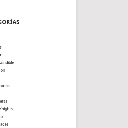
GORÍAS
s
r
cindible
ion
torms
ares
Knights
Go
ades