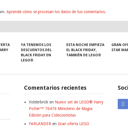
pam.
Aprende cómo se procesan los datos de tus comentarios.
FERTA
YA TENEMOS LOS
ESTA NOCHE EMPIEZA
GRAN OF
HARRY
DESCUENTOS DEL
EL BLACK FRIDAY,
STAR WA
BLACK FRIDAY EN
TAMBIÉN DE LEGO®
LEGO®
Comentarios recientes
Soc
Volderbrick
en
Nuevo set de LEGO® Harry
Potter™ 76476 Ministerio de Magia:
Edición para Coleccionistas
FARLANDER
en
Gran oferta LEGO