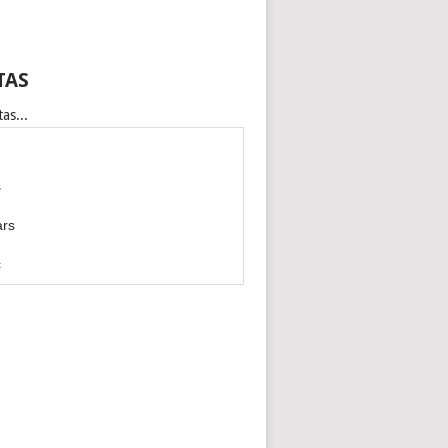
TAS
as...
s
ars
c