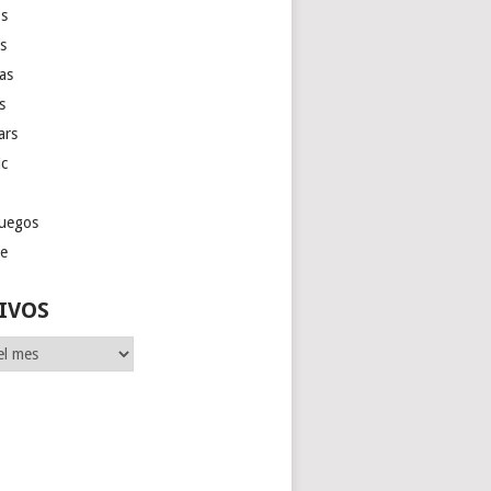
s
as
las
s
ars
ic
juegos
ge
IVOS