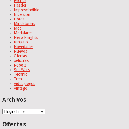
Friends
Header
Imprescindible
Inversion
Libros
Mindstorms
Moc
Modulares
Nexo Knights
NinjaGo
Novedades
Nuevos
Ofertas
peliculas
Robots
StarWars
Technic
Tren
Videojuegos
Vintage
Archivos
Archivos
Ofertas