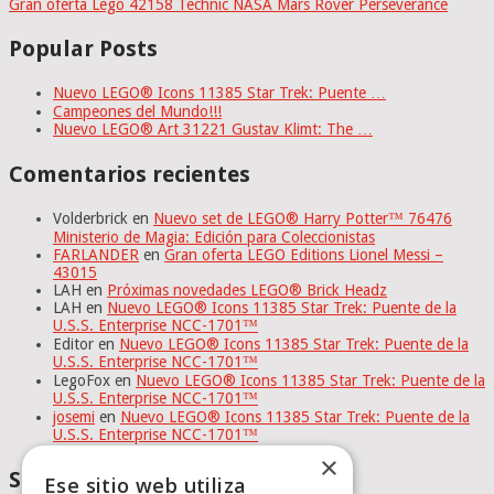
Gran oferta Lego 42158 Technic NASA Mars Rover Perseverance
Popular Posts
Nuevo LEGO® Icons 11385 Star Trek: Puente …
Campeones del Mundo!!!
Nuevo LEGO® Art 31221 Gustav Klimt: The …
Comentarios recientes
Volderbrick
en
Nuevo set de LEGO® Harry Potter™ 76476
Ministerio de Magia: Edición para Coleccionistas
FARLANDER
en
Gran oferta LEGO Editions Lionel Messi –
43015
LAH
en
Próximas novedades LEGO® Brick Headz
LAH
en
Nuevo LEGO® Icons 11385 Star Trek: Puente de la
U.S.S. Enterprise NCC-1701™
Editor
en
Nuevo LEGO® Icons 11385 Star Trek: Puente de la
U.S.S. Enterprise NCC-1701™
LegoFox
en
Nuevo LEGO® Icons 11385 Star Trek: Puente de la
U.S.S. Enterprise NCC-1701™
josemi
en
Nuevo LEGO® Icons 11385 Star Trek: Puente de la
U.S.S. Enterprise NCC-1701™
×
Social Media
Ese sitio web utiliza