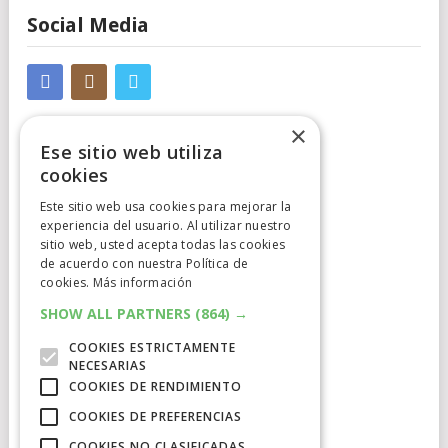
Social Media
×
Ese sitio web utiliza
cookies
Este sitio web usa cookies para mejorar la
Cumplimiento Normativo
experiencia del usuario. Al utilizar nuestro
sitio web, usted acepta todas las cookies
de acuerdo con nuestra Política de
Aviso Legal
cookies.
Más información
Política de Privacidad
SHOW ALL PARTNERS
(864) →
COOKIES ESTRICTAMENTE
Política de Cookies
NECESARIAS
COOKIES DE RENDIMIENTO
Clausula de afiliación
COOKIES DE PREFERENCIAS
COOKIES NO CLASIFICADAS