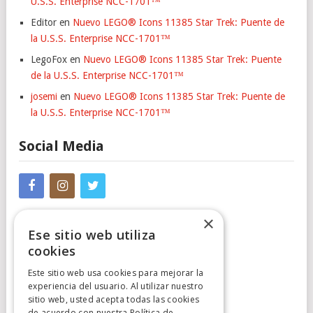
U.S.S. Enterprise NCC-1701™
Editor
en
Nuevo LEGO® Icons 11385 Star Trek: Puente de
la U.S.S. Enterprise NCC-1701™
LegoFox
en
Nuevo LEGO® Icons 11385 Star Trek: Puente
de la U.S.S. Enterprise NCC-1701™
josemi
en
Nuevo LEGO® Icons 11385 Star Trek: Puente de
la U.S.S. Enterprise NCC-1701™
Social Media
×
Ese sitio web utiliza
cookies
Este sitio web usa cookies para mejorar la
experiencia del usuario. Al utilizar nuestro
Cumplimiento Normativo
sitio web, usted acepta todas las cookies
de acuerdo con nuestra Política de