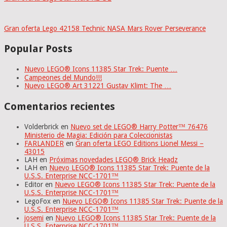
Gran oferta Lego 42158 Technic NASA Mars Rover Perseverance
Popular Posts
Nuevo LEGO® Icons 11385 Star Trek: Puente …
Campeones del Mundo!!!
Nuevo LEGO® Art 31221 Gustav Klimt: The …
Comentarios recientes
Volderbrick
en
Nuevo set de LEGO® Harry Potter™ 76476
Ministerio de Magia: Edición para Coleccionistas
FARLANDER
en
Gran oferta LEGO Editions Lionel Messi –
43015
LAH
en
Próximas novedades LEGO® Brick Headz
LAH
en
Nuevo LEGO® Icons 11385 Star Trek: Puente de la
U.S.S. Enterprise NCC-1701™
Editor
en
Nuevo LEGO® Icons 11385 Star Trek: Puente de la
U.S.S. Enterprise NCC-1701™
LegoFox
en
Nuevo LEGO® Icons 11385 Star Trek: Puente de la
U.S.S. Enterprise NCC-1701™
josemi
en
Nuevo LEGO® Icons 11385 Star Trek: Puente de la
U.S.S. Enterprise NCC-1701™