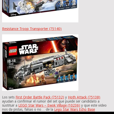
Resistance Troop Transporter (75140)
Los sets
First Order Battle Pack (75132)
y
Hoth Attack (75138)
ayudan a confirmar el rumor del set que puede ser candidato a
sustituir a
LEGO Star Wars – Ewok Village (10236)
y que este video
nos da pistas, falsas o no… de la
Lego Star Wars Echo Base