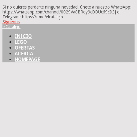
Si no quieres perderte ninguna novedad, únete a nuestro WhatsApp:
https://whatsapp.com/channel/0029Va8BRdy9cDDUc69cIt3j o
Telegram: https://t.me/elcatalejo
Síguenos
elCatalejo
INICIO
LEGO
OFERTAS
ACERCA
HOMEPAGE