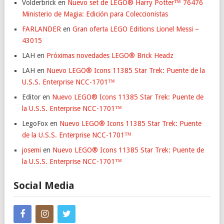
Volderbrick
en
Nuevo set de LEGO® Harry Potter™ 76476
Ministerio de Magia: Edición para Coleccionistas
FARLANDER
en
Gran oferta LEGO Editions Lionel Messi –
43015
LAH
en
Próximas novedades LEGO® Brick Headz
LAH
en
Nuevo LEGO® Icons 11385 Star Trek: Puente de la
U.S.S. Enterprise NCC-1701™
Editor
en
Nuevo LEGO® Icons 11385 Star Trek: Puente de
la U.S.S. Enterprise NCC-1701™
LegoFox
en
Nuevo LEGO® Icons 11385 Star Trek: Puente
de la U.S.S. Enterprise NCC-1701™
josemi
en
Nuevo LEGO® Icons 11385 Star Trek: Puente de
la U.S.S. Enterprise NCC-1701™
Social Media