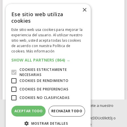
×
Ese sitio web utiliza
cookies
Este sitio web usa cookies para mejorar la
experiencia del usuario. Al utilizar nuestro
Cumplimiento Normativo
sitio web, usted acepta todas las cookies
de acuerdo con nuestra Política de
Aviso Legal
cookies.
Más información
Política de Privacidad
SHOW ALL PARTNERS
(864) →
COOKIES ESTRICTAMENTE
Política de Cookies
NECESARIAS
COOKIES DE RENDIMIENTO
Clausula de afiliación
COOKIES DE PREFERENCIAS
COOKIES NO CLASIFICADAS
Si no quieres perderte ninguna novedad, únete a nuestro
ACEPTAR TODO
RECHAZAR TODO
WhatsApp:
ELCATALEJO
COPYRIGHT © 2026.
POWERED BY
IDIG
AUD
https://whatsapp.com/channel/0029Va8BRdy9cDDUc69cIt3j o
MOSTRAR DETALLES
Telegram: https://t.me/elcatalejo
BLOG
INVERSION
OFERTAS INTERNACIONLES