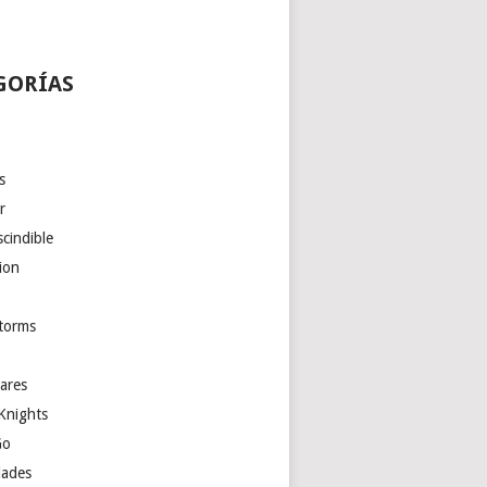
GORÍAS
s
r
cindible
ion
torms
ares
Knights
Go
ades