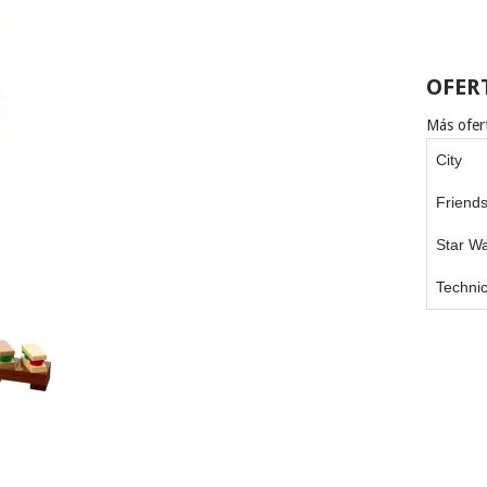
OFER
Más ofert
City
Friend
Star W
Techni