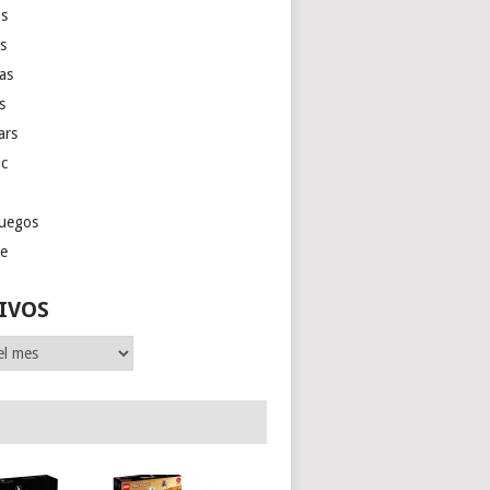
s
as
las
s
ars
ic
juegos
ge
IVOS