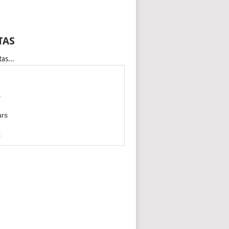
TAS
as...
s
ars
c