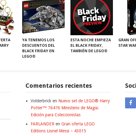
FERTA
YA TENEMOS LOS
ESTA NOCHE EMPIEZA
GRAN OF
HARRY
DESCUENTOS DEL
EL BLACK FRIDAY,
STAR WA
BLACK FRIDAY EN
TAMBIÉN DE LEGO®
LEGO®
Comentarios recientes
Soc
Volderbrick
en
Nuevo set de LEGO® Harry
Potter™ 76476 Ministerio de Magia:
Edición para Coleccionistas
FARLANDER
en
Gran oferta LEGO
Editions Lionel Messi – 43015