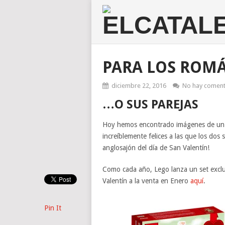
PARA LOS ROM
diciembre 22, 2016
No hay coment
…O SUS PAREJAS
Hoy hemos encontrado imágenes de un se
increíblemente felices a las que los do
anglosajón del día de San Valentín!
Como cada año, Lego lanza un set exclus
Valentín a la venta en Enero
aquí
.
Pin It